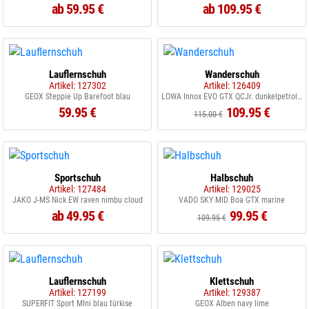
ab 59.95 €
ab 109.95 €
Lauflernschuh
Wanderschuh
Artikel: 127302
Artikel: 126409
GEOX Steppie Up Barefoot blau
LOWA Innox EVO GTX QCJr. dunkelpetrol flame
59.95 €
109.95 €
115.00 €
Sportschuh
Halbschuh
Artikel: 127484
Artikel: 129025
JAKO J-MS Nick EW raven nimbu cloud
VADO SKY MID Boa GTX marine
ab 49.95 €
99.95 €
109.95 €
Lauflernschuh
Klettschuh
Artikel: 127199
Artikel: 129387
SUPERFIT Sport MIni blau türkise
GEOX Alben navy lime