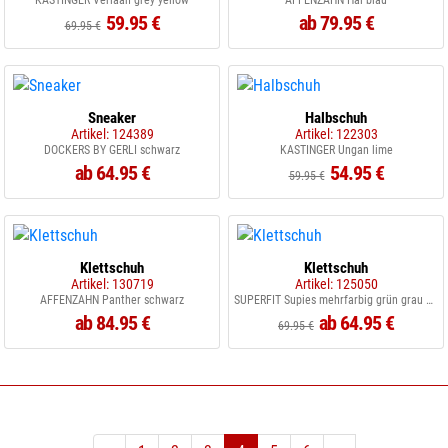
KASTINGER Verlaan grey yellow
AFFENZAHN Hai blau
59.95 €
ab 79.95 €
69.95 €
Sneaker
Halbschuh
Artikel: 124389
Artikel: 122303
DOCKERS BY GERLI schwarz
KASTINGER Ungan lime
ab 64.95 €
54.95 €
59.95 €
Klettschuh
Klettschuh
Artikel: 130719
Artikel: 125050
AFFENZAHN Panther schwarz
SUPERFIT Supies mehrfarbig grün grau blau
ab 84.95 €
ab 64.95 €
69.95 €