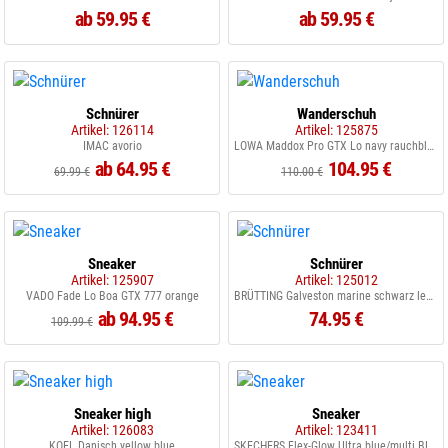
ab 59.95 €
ab 59.95 €
Schnürer
Wanderschuh
Artikel: 126114
Artikel: 125875
IMAC avorio
LOWA Maddox Pro GTX Lo navy rauchblau
ab 64.95 €
104.95 €
69.99 €
110.00 €
Sneaker
Schnürer
Artikel: 125907
Artikel: 125012
VADO Fade Lo Boa GTX 777 orange
BRÜTTING Galveston marine schwarz lemon
ab 94.95 €
74.95 €
109.99 €
Sneaker high
Sneaker
Artikel: 126083
Artikel: 123411
KOEL Danisch yellow blue
SKECHERS Flex-Glow Ultra blue/multi BLMT