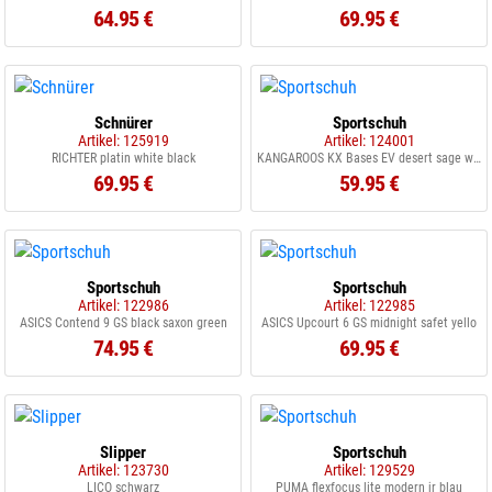
64.95 €
69.95 €
Schnürer
Sportschuh
Artikel: 125919
Artikel: 124001
RICHTER platin white black
KANGAROOS KX Bases EV desert sage white
69.95 €
59.95 €
Sportschuh
Sportschuh
Artikel: 122986
Artikel: 122985
ASICS Contend 9 GS black saxon green
ASICS Upcourt 6 GS midnight safet yello
74.95 €
69.95 €
Slipper
Sportschuh
Artikel: 123730
Artikel: 129529
LICO schwarz
PUMA flexfocus lite modern jr blau