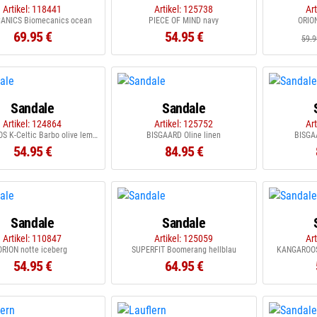
Artikel: 118441
Artikel: 125738
Ar
ANICS Biomecanics ocean
PIECE OF MIND navy
ORION 
69.95 €
54.95 €
59.9
Sandale
Sandale
Artikel: 124864
Artikel: 125752
Ar
KANGAROOS K-Celtic Barbo olive lemon chrom
BISGAARD Oline linen
BISGA
54.95 €
84.95 €
Sandale
Sandale
Artikel: 110847
Artikel: 125059
Ar
ORION notte iceberg
SUPERFIT Boomerang hellblau
KANGAROOS 
54.95 €
64.95 €