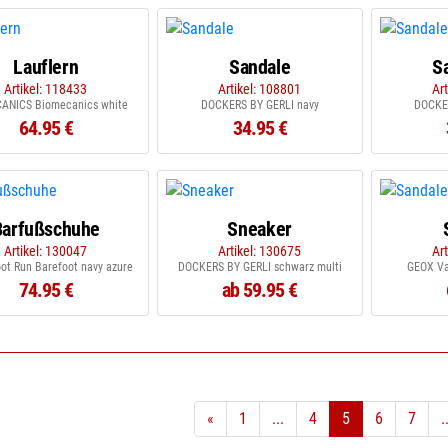
Lauflern
Sandale
S
Artikel: 118433
Artikel: 108801
Ar
ANICS Biomecanics white
DOCKERS BY GERLI navy
DOCKE
64.95 €
34.95 €
Barfußschuhe
Sneaker
Artikel: 130047
Artikel: 130675
Ar
ot Run Barefoot navy azure
DOCKERS BY GERLI schwarz multi
GEOX Va
74.95 €
ab 59.95 €
«
1
...
4
5
6
7
.