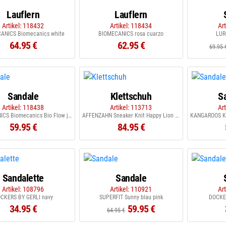
Lauflern
Lauflern
Artikel: 118432
Artikel: 118434
Ar
ANICS Biomecanics white
BIOMECANICS rosa cuarzo
LUR
64.95 €
62.95 €
69.95 
Sandale
Klettschuh
S
Artikel: 118438
Artikel: 113713
Ar
BIOMECANICS Biomecanics Bio Flow jeans
AFFENZAHN Sneaker Knit Happy Lion orange gelb
59.95 €
84.95 €
Sandalette
Sandale
Artikel: 108796
Artikel: 110921
Ar
CKERS BY GERLI navy
SUPERFIT Sunny blau pink
DOCKE
34.95 €
59.95 €
64.95 €