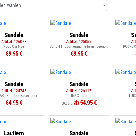
Sandale
Sandale
S
Artikel: 126078
Artikel: 125055
Ar
KOEL Ola blue
SUPERFIT Boomerang hellgrün rosegold
DOCKERS
89.95 €
69.95 €
Sandale
Sandale
Artikel: 125748
Artikel: 126117
Ar
ARD Barefoot Raden deer
IMAC nero
LURC
84.95 €
ab 54.95 €
59.95 €
Lauflern
Sandale