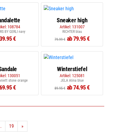
andalette
Sneaker high
tikel: 108784
Artikel: 131007
RS BY GERLI navy
RICHTER blau
39.95 €
ab 79.95 €
79.99 €
Sandale
Winterstiefel
tikel: 130051
Artikel: 125081
niett stone orange
JELA Alina blue
69.95 €
ab 74.95 €
89.95 €
..
19
»