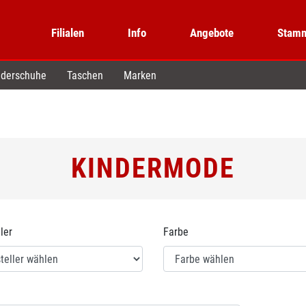
Filialen
Info
Angebote
Stamm
derschuhe
Taschen
Marken
KINDERMODE
ler
Farbe