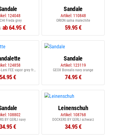
Sandale
Sandale
tikel: 124048
Artikel: 110848
CHI Freda grey
ORION salna malechite
ab 64.95 €
59.95 €
€
andalette
Sandale
tikel: 124858
Artikel: 123119
KANGAROOS K-Leni FEE vapor grey frost pink
GEOX Borealis navy orange
54.95 €
74.95 €
Sandale
Leinenschuh
tikel: 108802
Artikel: 108768
RS BY GERLI navy
DOCKERS BY GERLI schwarz
34.95 €
34.95 €