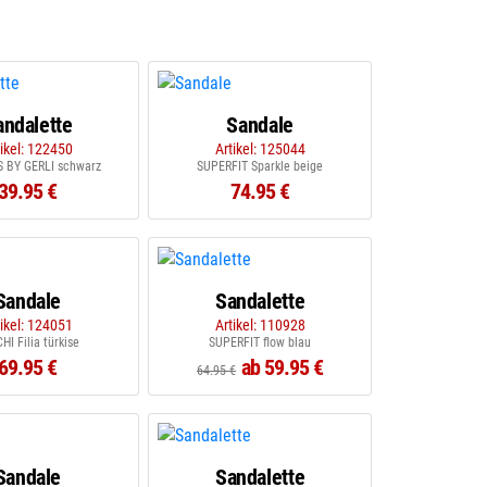
andalette
Sandale
tikel: 122450
Artikel: 125044
 BY GERLI schwarz
SUPERFIT Sparkle beige
39.95 €
74.95 €
Sandale
Sandalette
tikel: 124051
Artikel: 110928
HI Filia türkise
SUPERFIT flow blau
69.95 €
ab 59.95 €
64.95 €
Sandale
Sandalette