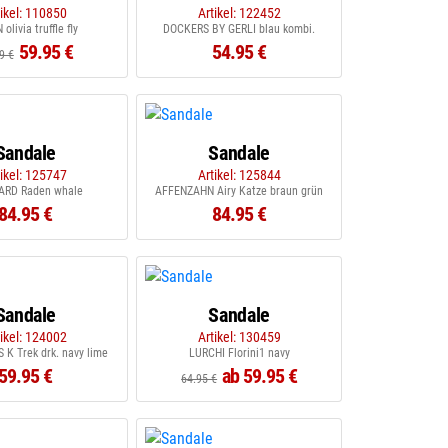
tikel: 110850
Artikel: 122452
olivia truffle fly
DOCKERS BY GERLI blau kombi.
59.95 €
54.95 €
9 €
Sandale
Sandale
tikel: 125747
Artikel: 125844
ARD Raden whale
AFFENZAHN Airy Katze braun grün
84.95 €
84.95 €
Sandale
Sandale
tikel: 124002
Artikel: 130459
K Trek drk. navy lime
LURCHI Florini1 navy
59.95 €
ab 59.95 €
64.95 €