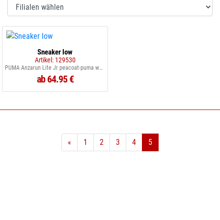
Sneaker low
Artikel: 129530
PUMA Anzarun Lite Jr peacoat-puma white
ab 64.95 €
«
1
2
3
4
5