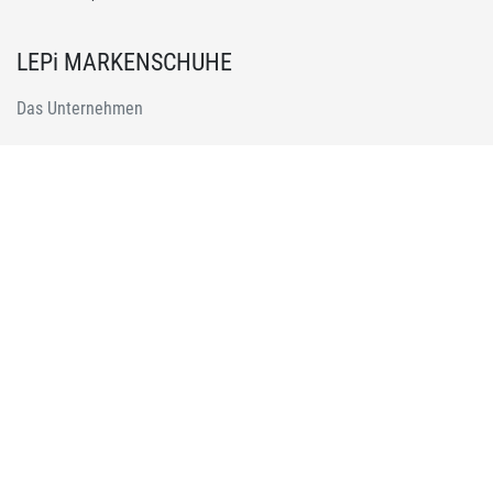
LEPi MARKENSCHUHE
Das Unternehmen
Impressum
Datenschutz
Kontakt
* durchgestrichene Preise sind ehemalige Preise von Lepi Schuh GmbH