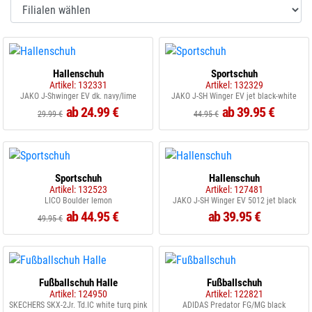
Hallenschuh
Sportschuh
Artikel: 132331
Artikel: 132329
JAKO J-Shwinger EV dk. navy/lime
JAKO J-SH Winger EV jet black-white
ab 24.99 €
ab 39.95 €
29.99 €
44.95 €
Sportschuh
Hallenschuh
Artikel: 132523
Artikel: 127481
LICO Boulder lemon
JAKO J-SH Winger EV 5012 jet black
ab 44.95 €
ab 39.95 €
49.95 €
Fußballschuh Halle
Fußballschuh
Artikel: 124950
Artikel: 122821
SKECHERS SKX-2Jr. Td.IC white turq pink
ADIDAS Predator FG/MG black