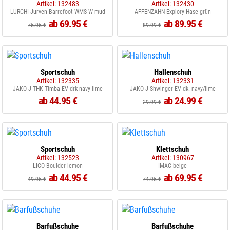
Artikel: 132483
Artikel: 132430
LURCHI Jurven Barrefoot WMS W mud
AFFENZAHN Explory Hase grün
ab 69.95 €
ab 89.95 €
75.95 €
89.99 €
Sportschuh
Hallenschuh
Artikel: 132335
Artikel: 132331
JAKO J-THK Timba EV drk navy lime
JAKO J-Shwinger EV dk. navy/lime
ab 44.95 €
ab 24.99 €
29.99 €
Sportschuh
Klettschuh
Artikel: 132523
Artikel: 130967
LICO Boulder lemon
IMAC beige
ab 44.95 €
ab 69.95 €
49.95 €
74.95 €
Barfußschuhe
Barfußschuhe