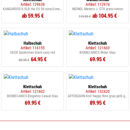
Artikel: 129638
Artikel: 112974
KANGAROOS K-SLB Hai EV Dk.navy/Lime 4054
MEINDL Medero J. GTX jeans lemon
ab 59.95 €
ab 104.95 €
119.99 €
Halbschuh
Klettschuh
Artikel: 116155
Artikel: 121603
GEOX Spiderman black navy red
BIOMECANICS Wider blau
64.95 €
69.95 €
69.95 €
Klettschuh
Klettschuh
Artikel: 121602
Artikel: 132420
BIOMECANICS Biogateo Casual blau
AFFENZAHN Knit Happy Rino grau gelb grün
69.95 €
89.95 €