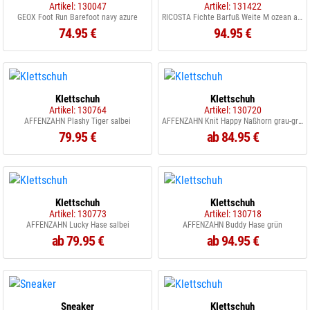
Artikel: 130047
Artikel: 131422
GEOX Foot Run Barefoot navy azure
RICOSTA Fichte Barfuß Weite M ozean adriatic vegan
74.95 €
94.95 €
Klettschuh
Klettschuh
Artikel: 130764
Artikel: 130720
AFFENZAHN Plashy Tiger salbei
AFFENZAHN Knit Happy Naßhorn grau-grün
79.95 €
ab 84.95 €
Klettschuh
Klettschuh
Artikel: 130773
Artikel: 130718
AFFENZAHN Lucky Hase salbei
AFFENZAHN Buddy Hase grün
ab 79.95 €
ab 94.95 €
Sneaker
Klettschuh