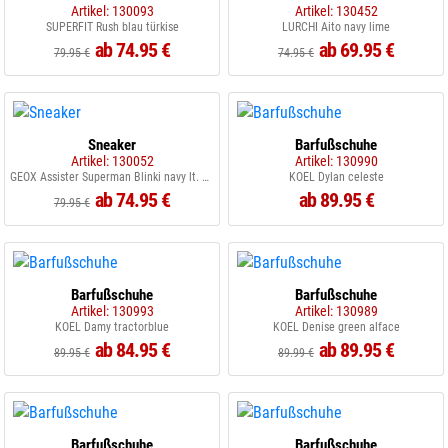
Artikel: 130093
Artikel: 130452
SUPERFIT Rush blau türkise
LURCHI Aito navy lime
ab 74.95 €
ab 69.95 €
79.95 €
74.95 €
Sneaker
Barfußschuhe
Artikel: 130052
Artikel: 130990
GEOX Assister Superman Blinki navy lt. blue
KOEL Dylan celeste
ab 74.95 €
ab 89.95 €
79.95 €
Barfußschuhe
Barfußschuhe
Artikel: 130993
Artikel: 130989
KOEL Damy tractorblue
KOEL Denise green alface
ab 84.95 €
ab 89.95 €
89.95 €
89.99 €
Barfußschuhe
Barfußschuhe