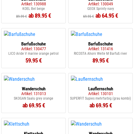
Artikel: 130988
Artikel: 130049
KOEL Bel beige
GEOX Sprinty navy
ab 89.95 €
ab 64.95 €
89.99 €
69.95 €
Barfußschuhe
Barfußschuhe
Artikel: 130477
Artikel: 131416
LICO Aride V marine orange petrol
RICOSTA Ahorn Weite M Barfuß river
59.95 €
89.95 €
Wanderschuh
Lauflernschuh
Artikel: 131013
Artikel: 130101
SKOGAN Saalu grey orange
SUPERFIT Supies mehrfarbig (grau kombi)
ab 69.95 €
ab 69.95 €
Klettschuh
Wanderschuh