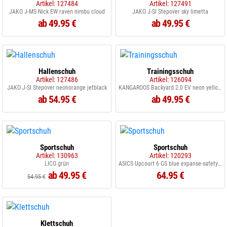
Artikel: 127484
Artikel: 127491
JAKO J-MS Nick EW raven nimbu cloud
JAKO J-SI Stepover sky limetta
ab 49.95 €
ab 49.95 €
Hallenschuh
Trainingsschuh
Artikel: 127486
Artikel: 126094
JAKO J-SI Stepover neonorange jetblack
KANGAROOS Backyard 2.0 EV neon yellow/jetblack 7013
ab 54.95 €
ab 49.95 €
Sportschuh
Sportschuh
Artikel: 130963
Artikel: 120293
LICO grün
ASICS Upcourt 6 GS blue expanse-safety yello
ab 49.95 €
64.95 €
54.95 €
Klettschuh