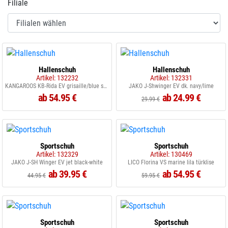
Filiale
Hallenschuh
Hallenschuh
Artikel: 132232
Artikel: 132331
KANGAROOS KB-Rida EV grisaille/blue sky 4315
JAKO J-Shwinger EV dk. navy/lime
ab 54.95 €
ab 24.99 €
29.99 €
Sportschuh
Sportschuh
Artikel: 132329
Artikel: 130469
JAKO J-SH Winger EV jet black-white
LICO Florina VS marine lila türklise
ab 39.95 €
ab 54.95 €
44.95 €
59.95 €
Sportschuh
Sportschuh