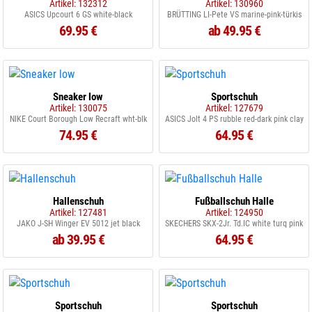
Artikel: 132312
Artikel: 130960
ASICS Upcourt 6 GS white-black
BRÜTTING LI-Pete VS marine-pink-türkis
69.95 €
ab 49.95 €
Sneaker low
Sportschuh
Artikel: 130075
Artikel: 127679
NIKE Court Borough Low Recraft wht-blk
ASICS Jolt 4 PS rubble red-dark pink clay
74.95 €
64.95 €
Hallenschuh
Fußballschuh Halle
Artikel: 127481
Artikel: 124950
JAKO J-SH Winger EV 5012 jet black
SKECHERS SKX-2Jr. Td.IC white turq pink
ab 39.95 €
64.95 €
Sportschuh
Sportschuh