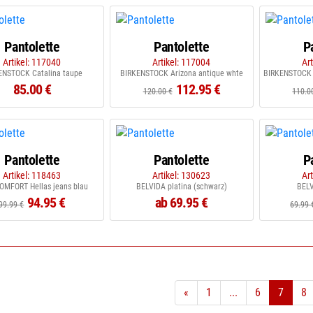
Pantolette
Pantolette
P
Artikel: 117040
Artikel: 117004
Ar
ENSTOCK Catalina taupe
BIRKENSTOCK Arizona antique whte
85.00 €
112.95 €
120.00 €
110.0
Pantolette
Pantolette
P
Artikel: 118463
Artikel: 130623
Ar
OMFORT Hellas jeans blau
BELVIDA platina (schwarz)
BELV
94.95 €
ab 69.95 €
99.99 €
69.99 
«
1
...
6
7
8