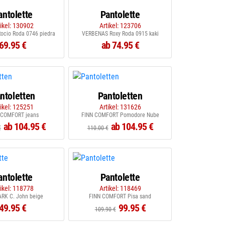
antolette
Pantolette
tikel: 130902
Artikel: 123706
ocio Roda 0746 piedra
VERBENAS Roxy Roda 0915 kaki
69.95 €
ab 74.95 €
ntoletten
Pantoletten
tikel: 125251
Artikel: 131626
 COMFORT jeans
FINN COMFORT Pomodore Nube
ab 104.95 €
ab 104.95 €
€
110.00 €
antolette
Pantolette
tikel: 118778
Artikel: 118469
ARK C. John beige
FINN COMFORT Pisa sand
49.95 €
99.95 €
109.90 €