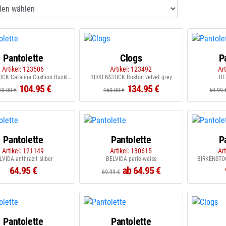
Pantolette
Clogs
P
Artikel: 123506
Artikel: 123492
Ar
BIRKENSTOCK Catalina Cushion Buckle gracful pearl white
BIRKENSTOCK Boston velvet grey
BE
104.95 €
134.95 €
10.00 €
150.00 €
69.99 
Pantolette
Pantolette
P
Artikel: 121149
Artikel: 130615
Ar
LVIDA anthrazit silber
BELVIDA perle-weiss
BIRKENSTOC
64.95 €
ab 64.95 €
69.99 €
Pantolette
Pantolette