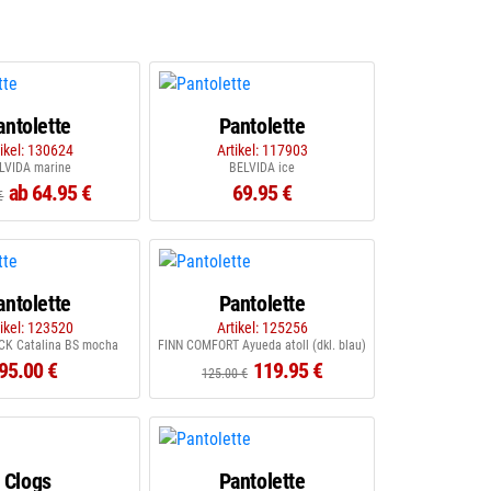
antolette
Pantolette
tikel: 130624
Artikel: 117903
LVIDA marine
BELVIDA ice
ab 64.95 €
69.95 €
€
antolette
Pantolette
tikel: 123520
Artikel: 125256
K Catalina BS mocha
FINN COMFORT Ayueda atoll (dkl. blau)
95.00 €
119.95 €
125.00 €
Clogs
Pantolette