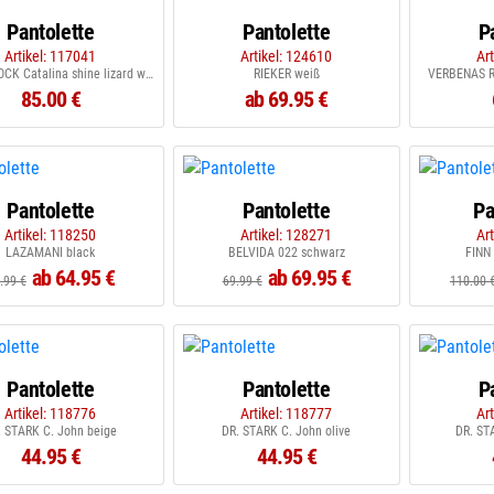
Pantolette
Pantolette
P
Artikel: 117041
Artikel: 124610
Ar
BIRKENSTOCK Catalina shine lizard white
RIEKER weiß
VERBENAS R
85.00 €
ab 69.95 €
Pantolette
Pantolette
Pa
Artikel: 118250
Artikel: 128271
Ar
LAZAMANI black
BELVIDA 022 schwarz
FINN
ab 64.95 €
ab 69.95 €
.99 €
69.99 €
110.00 
Pantolette
Pantolette
P
Artikel: 118776
Artikel: 118777
Ar
. STARK C. John beige
DR. STARK C. John olive
DR. ST
44.95 €
44.95 €