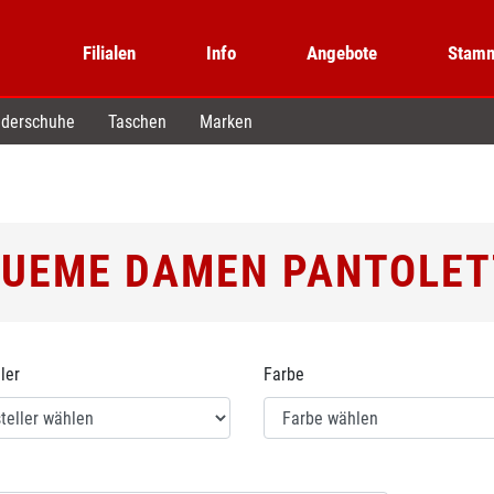
Filialen
Info
Angebote
Stamm
derschuhe
Taschen
Marken
UEME DAMEN PANTOLE
ler
Farbe