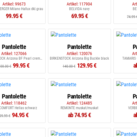
Artikel: 99673
Artikel: 117904
Ar
RGER Milano Hallux dkl.grau
BELVIDA navy
BE
99.95 €
69.95 €
74.99 
Pantolette
Pantolette
P
Artikel: 127066
Artikel: 120076
Ar
BIRKENSTOCK Arizona BF Pearl creme creme
BIRKENSTOCK Arizona Big Buckle black
TAMARIS 
99.95 €
129.95 €
a
100.00 €
140.00 €
Pantolette
Pantolette
P
Artikel: 118462
Artikel: 124485
Ar
COMFORT Hellas schwarz
REMONTE muskat/muskat
VERBE
94.95 €
ab 74.95 €
a
99.99 €