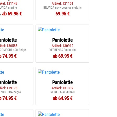
tikel: 121148
Artikel: 121151
LVIDA marine
BELVIDA navy cosmos metalic
ab 69.95 €
69.95 €
€
antolette
Pantolette
tikel: 130588
Artikel: 130912
COMFORT 400 Beige
VERBENAS Rocio Iris
b 74.95 €
ab 69.95 €
antolette
Pantolette
tikel: 119178
Artikel: 131339
NAS RICA negro
RIEKER blau dunkel
b 74.95 €
ab 64.95 €