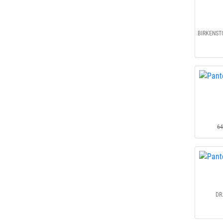
64
DR