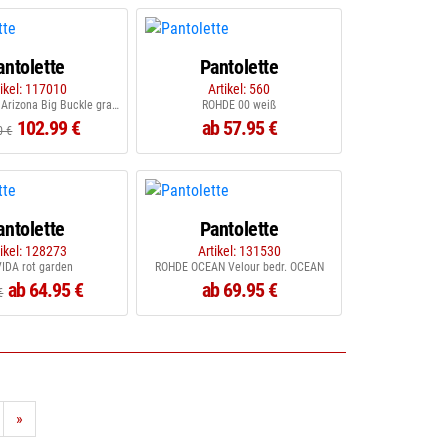
antolette
Pantolette
tikel: 117010
Artikel: 560
BIRKENSTOCK Arizona Big Buckle graceful licorice
ROHDE 00 weiß
102.99 €
ab 57.95 €
0 €
antolette
Pantolette
tikel: 128273
Artikel: 131530
IDA rot garden
ROHDE OCEAN Velour bedr. OCEAN
ab 64.95 €
ab 69.95 €
€
»