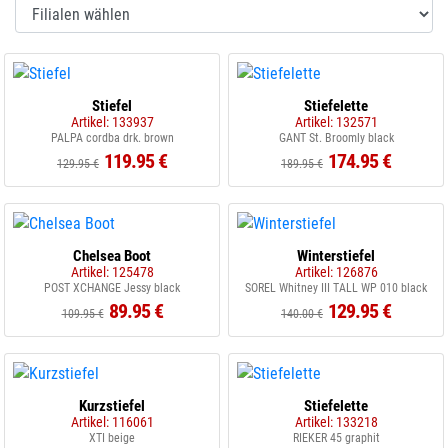
Stiefel
Stiefelette
Artikel: 133937
Artikel: 132571
PALPA cordba drk. brown
GANT St. Broomly black
119.95 €
174.95 €
129.95 €
189.95 €
Chelsea Boot
Winterstiefel
Artikel: 125478
Artikel: 126876
POST XCHANGE Jessy black
SOREL Whitney III TALL WP 010 black
89.95 €
129.95 €
109.95 €
140.00 €
Kurzstiefel
Stiefelette
Artikel: 116061
Artikel: 133218
XTI beige
RIEKER 45 graphit