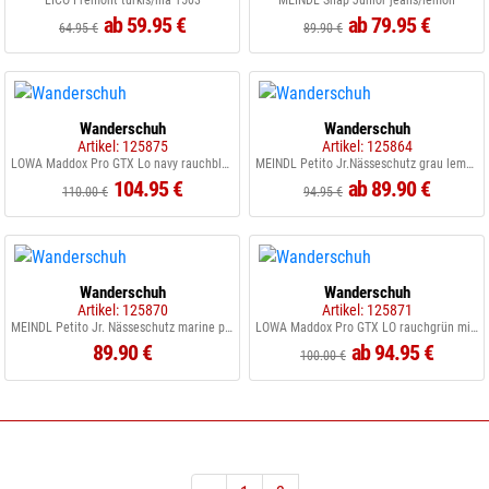
LICO Fremont türkis/lila 1503
MEINDL Snap Junior jeans/lemon
ab 59.95 €
ab 79.95 €
64.95 €
89.90 €
Wanderschuh
Wanderschuh
Artikel: 125875
Artikel: 125864
LOWA Maddox Pro GTX Lo navy rauchblau
MEINDL Petito Jr.Nässeschutz grau lemon
104.95 €
ab 89.90 €
110.00 €
94.95 €
Wanderschuh
Wanderschuh
Artikel: 125870
Artikel: 125871
MEINDL Petito Jr. Nässeschutz marine pink
LOWA Maddox Pro GTX LO rauchgrün mint grün
89.90 €
ab 94.95 €
100.00 €