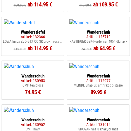
ab 114.95 €
ab 109.95 €
120.00 €
110.00 €
Wanderstiefel
Wanderschuh
Artikel: 132366
Artikel: 126710
LOWA Innox EVO GTX QC SR brown rosa rose
KASTINGER GSK-Norderner 4054 dk.navy
ab 114.95 €
ab 64.95 €
115.00 €
74.99 €
Wanderschuh
Wanderschuh
Artikel: 130953
Artikel: 112977
CMP tealgloss
MEINDL Snap Jr. anthrazit pistazie
74.95 €
89.95 €
Wanderschuh
Wanderschuh
Artikel: 130952
Artikel: 131012
CMP navy
SKOGAN Saalu khaki/orange