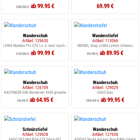
ab 99.95 €
69.99 €
100.00 €
Wanderschuh
Wanderstiefel
Artikel: 129630
Artikel: 113066
LOWA Maddox Pro GTX Lo Jr navy rauchblau
MEINDL Snap Jr.Mid Lemon schwarz
ab 99.99 €
ab 89.95 €
110.00 €
99.90 €
Wanderschuh
Wanderschuh
Artikel: 126709
Artikel: 129029
KASTINGER GSK-Norderner 4356 grisaille
VADO blau
ab 64.95 €
ab 99.95 €
74.99 €
109.99 €
Schnürstiefel
Wanderschuh
Artikel: 129028
Artikel: 127650
VADO SKY Mid BOA GTX black 001
ADIDAS Terrex Agravic Boa R.Rdy cblack