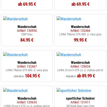
ab 69.95 €
ab 69.95 €
Wanderschuh
Wanderschuh
Artikel: 130954
Artikel: 132466
CMP blau
LOWA TRailux GTX MID Jr. navy grau
84.95 €
99.95 €
Wanderschuh
Wanderschuh
Artikel: 132467
Artikel: 129634
LOWA TRailux GTX MID Jr. navy grau
LOWA Zirrox II GTX Lo. jr. eisblau petrol
104.95 €
ab 89.99 €
109.95 €
100.00 €
Wanderschuh
sportlicher Schnürer
Artikel: 129634
Artikel: 131011
LOWA Zirrox II GTX Lo Jr. eisblau petrol
SKOGAN Skari navy lime