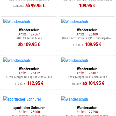
ab 99.95 €
109.95 €
109.99 €
Wanderschuh
Wanderschuh
Artikel: 127667
Artikel: 126409
ADIDAS Terrex black
LOWA Innox EVO GTX QCJr. dunkelpetrol flame
ab 109.95 €
109.95 €
115.00 €
Wanderschuh
Wanderschuh
Artikel: 126412
Artikel: 126407
LOWA Merger GTX QC Jr. eisblau lila
LOWA Merger GTX Q eisblau lila
112.95 €
ab 104.95 €
117.50 €
110.00 €
sportlicher Schnürer
Wanderschuh
Artikel: 125000
Artikel: 127298