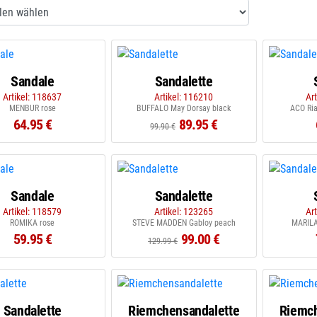
Sandale
Sandalette
Artikel: 118637
Artikel: 116210
Ar
MENBUR rose
BUFFALO May Dorsay black
ACO Ria
64.95 €
89.95 €
99.90 €
Sandale
Sandalette
Artikel: 118579
Artikel: 123265
Ar
ROMIKA rose
STEVE MADDEN Gabloy peach
MARILA 
59.95 €
99.00 €
129.99 €
Sandalette
Riemchensandalette
Riemch