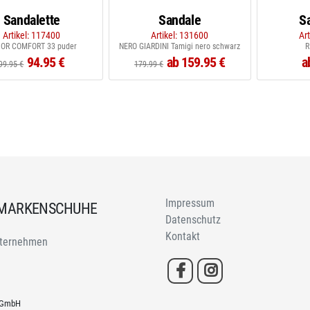
Sandalette
Sandale
S
Artikel: 117400
Artikel: 131600
Ar
OR COMFORT 33 puder
NERO GIARDINI Tamigi nero schwarz
R
94.95 €
ab 159.95 €
a
99.95 €
179.99 €
Impressum
 MARKENSCHUHE
Datenschutz
Kontakt
ternehmen
h GmbH