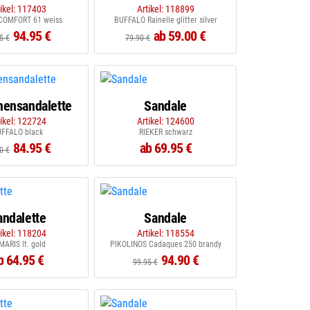
tikel: 117403
Artikel: 118899
COMFORT 61 weiss
BUFFALO Rainelle glitter silver
94.95 €
ab 59.00 €
5 €
79.90 €
ensandalette
Sandale
tikel: 122724
Artikel: 124600
FFALO black
RIEKER schwarz
84.95 €
ab 69.95 €
0 €
andalette
Sandale
tikel: 118204
Artikel: 118554
MARIS lt. gold
PIKOLINOS Cadaques 250 brandy
b 64.95 €
94.90 €
99.95 €