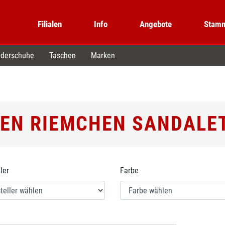
Filialen
Info
Angebote
Stamm
derschuhe
Taschen
Marken
EN RIEMCHEN SANDALE
ler
Farbe