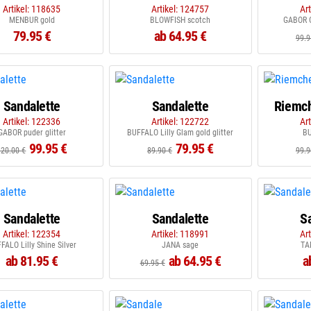
Artikel: 118635
Artikel: 124757
Ar
MENBUR gold
BLOWFISH scotch
GABOR 
79.95 €
ab 64.95 €
99.9
Sandalette
Sandalette
Riemch
Artikel: 122336
Artikel: 122722
Ar
GABOR puder glitter
BUFFALO Lilly Glam gold glitter
BU
99.95 €
79.95 €
120.00 €
89.90 €
99.9
Sandalette
Sandalette
S
Artikel: 122354
Artikel: 118991
Ar
FALO Lilly Shine Silver
JANA sage
TA
ab 81.95 €
ab 64.95 €
a
69.95 €