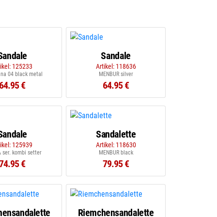
Sandale
Sandale
tikel: 125233
Artikel: 118636
na 04 black metal
MENBUR silver
64.95 €
64.95 €
Sandale
Sandalette
tikel: 125939
Artikel: 118630
ser. kombi setter
MENBUR black
74.95 €
79.95 €
ensandalette
Riemchensandalette