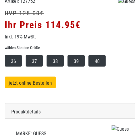
Artikel: 127752
UVP 125.00€
Ihr Preis 114.95€
Inkl. 19% MwSt.
wählen Sie eine Größe
36
37
38
39
40
jetzt online Bestellen
Produktdetails
MARKE: GUESS