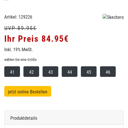
Artikel: 129226
UVP 89.95€
Ihr Preis 84.95€
Inkl. 19% MwSt.
wählen Sie eine Größe
41
42
43
44
45
46
jetzt online Bestellen
Produktdetails