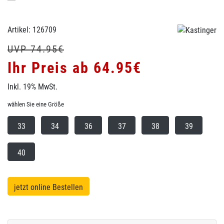
Artikel: 126709
UVP 74.95€
Ihr Preis ab 64.95€
Inkl. 19% MwSt.
wählen Sie eine Größe
33
34
36
37
38
39
40
jetzt online Bestellen