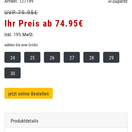
Artikel: 127199
UVP 79.95€
Ihr Preis ab 74.95€
Inkl. 19% MwSt.
wählen Sie eine Größe
24
25
26
27
28
29
30
jetzt online Bestellen
Produktdetails