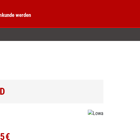
kunde werden
ID
95€