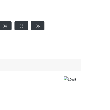
34
35
36