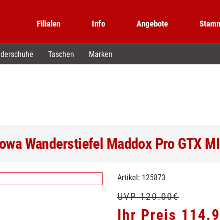
Filialen
Info
Angebote
Stamm
derschuhe
Taschen
Marken
owa Wanderstiefel Maddox Pro GTX M
Artikel: 125873
UVP 120.00€
Ihr Preis 114.