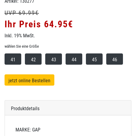
Artikel: 130277
UVP 69.99€
Ihr Preis 64.95€
Inkl. 19% MwSt.
wählen Sie eine Größe
41
42
43
44
45
46
jetzt online Bestellen
Produktdetails
MARKE: GAP