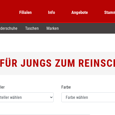
Filialen
Info
Angebote
Stamm
derschuhe
Taschen
Marken
 FÜR JUNGS ZUM REINS
ler
Farbe