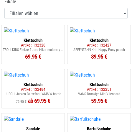
Filiale
Klettschuh
Klettschuh
Artikel: 132320
Artikel: 132427
TROLLKIDS Flekke f Jord Hiker mulberry black
AFFENZAHN Knit Happy Pony peach
69.95 €
89.95 €
Klettschuh
Klettschuh
Artikel: 132484
Artikel: 132251
LURCHI Jurven Barrefoot WMS W bordo
VANS Brooklyn MId V leopard
ab 69.95 €
59.95 €
75.95 €
Sandale
Barfußschuhe