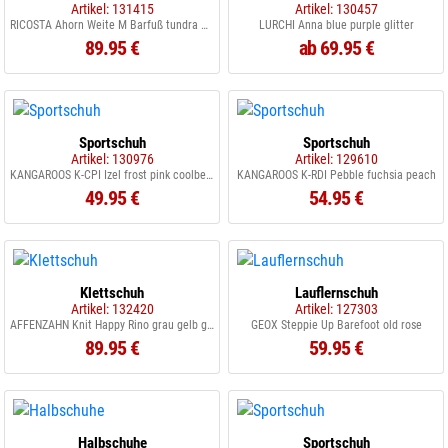
Artikel: 131415
Artikel: 130457
RICOSTA Ahorn Weite M Barfuß tundra mallow
LURCHI Anna blue purple glitter
89.95 €
ab 69.95 €
Sportschuh
Sportschuh
Artikel: 130976
Artikel: 129610
KANGAROOS K-CPI Izel frost pink coolbeige
KANGAROOS K-RDI Pebble fuchsia peach
49.95 €
54.95 €
Klettschuh
Lauflernschuh
Artikel: 132420
Artikel: 127303
AFFENZAHN Knit Happy Rino grau gelb grün
GEOX Steppie Up Barefoot old rose
89.95 €
59.95 €
Halbschuhe
Sportschuh