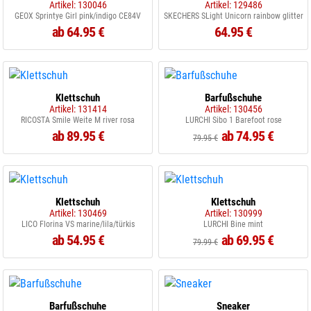
Artikel: 130046
Artikel: 129486
GEOX Sprintye Girl pink/indigo CE84V
SKECHERS SLight Unicorn rainbow glitter
ab 64.95 €
64.95 €
Klettschuh
Barfußschuhe
Artikel: 131414
Artikel: 130456
RICOSTA Smile Weite M river rosa
LURCHI Sibo 1 Barefoot rose
ab 89.95 €
ab 74.95 €
79.95 €
Klettschuh
Klettschuh
Artikel: 130469
Artikel: 130999
LICO Florina VS marine/lila/türkis
LURCHI Bine mint
ab 54.95 €
ab 69.95 €
79.99 €
Barfußschuhe
Sneaker