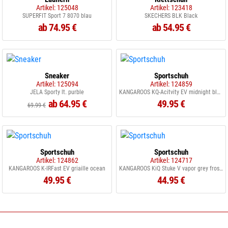
Artikel: 125048
Artikel: 123418
SUPERFIT Sport 7 8070 blau
SKECHERS BLK Black
ab 74.95 €
ab 54.95 €
Sneaker
Sportschuh
Artikel: 125094
Artikel: 124859
JELA Sporty lt. purble
KANGAROOS KQ-Acitvity EV midnight blue rose
ab 64.95 €
49.95 €
69.99 €
Sportschuh
Sportschuh
Artikel: 124862
Artikel: 124717
KANGAROOS K-IRFast EV griaille ocean
KANGAROOS KiQ Stuke V vapor grey frostpink
49.95 €
44.95 €