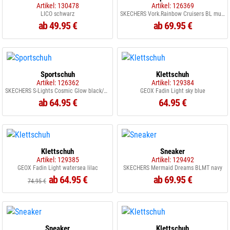
Artikel: 130478
Artikel: 126369
LICO schwarz
SKECHERS Vork.Rainbow Cruisers BL multi
ab 49.95 €
ab 69.95 €
Sportschuh
Klettschuh
Artikel: 126362
Artikel: 129384
SKECHERS S-Lights Cosmic Glow black/multi BKMT
GEOX Fadin Light sky blue
ab 64.95 €
64.95 €
Klettschuh
Sneaker
Artikel: 129385
Artikel: 129492
GEOX Fadin Light watersea lilac
SKECHERS Mermaid Dreams BLMT navy
ab 64.95 €
ab 69.95 €
74.95 €
Sneaker
Klettschuh