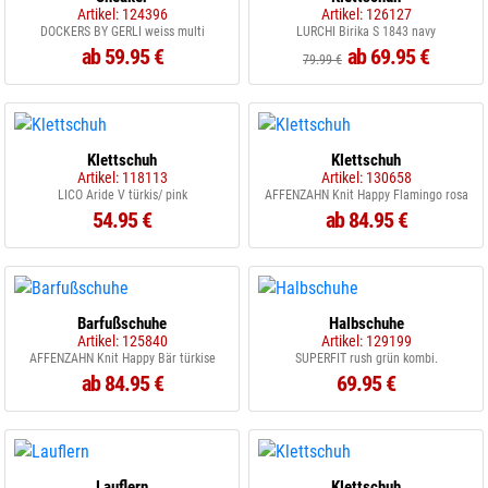
Artikel: 124396
Artikel: 126127
DOCKERS BY GERLI weiss multi
LURCHI Birika S 1843 navy
ab 59.95 €
ab 69.95 €
79.99 €
Klettschuh
Klettschuh
Artikel: 118113
Artikel: 130658
LICO Aride V türkis/ pink
AFFENZAHN Knit Happy Flamingo rosa
54.95 €
ab 84.95 €
Barfußschuhe
Halbschuhe
Artikel: 125840
Artikel: 129199
AFFENZAHN Knit Happy Bär türkise
SUPERFIT rush grün kombi.
ab 84.95 €
69.95 €
Lauflern
Klettschuh