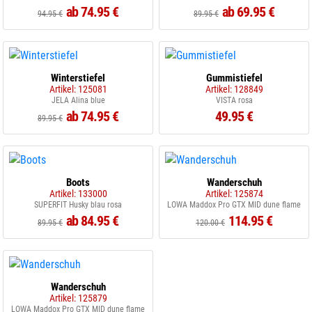
ab 74.95 €
ab 69.95 €
94.95 €
89.95 €
Winterstiefel
Gummistiefel
Artikel: 125081
Artikel: 128849
JELA Alina blue
VISTA rosa
ab 74.95 €
49.95 €
89.95 €
Boots
Wanderschuh
Artikel: 133000
Artikel: 125874
SUPERFIT Husky blau rosa
LOWA Maddox Pro GTX MID dune flame
ab 84.95 €
114.95 €
89.95 €
120.00 €
Wanderschuh
Artikel: 125879
LOWA Maddox Pro GTX MID dune flame