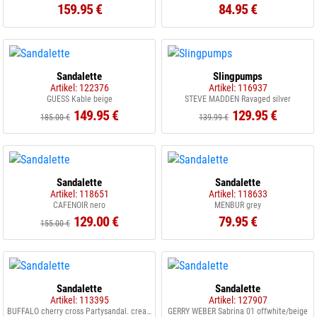
159.95 €
84.95 €
Sandalette
Slingpumps
Artikel: 122376
Artikel: 116937
GUESS Kable beige
STEVE MADDEN Ravaged silver
149.95 €
129.95 €
185.00 €
139.99 €
Sandalette
Sandalette
Artikel: 118651
Artikel: 118633
CAFENOIR nero
MENBUR grey
129.00 €
79.95 €
155.00 €
Sandalette
Sandalette
Artikel: 113395
Artikel: 127907
BUFFALO cherry cross Partysandal. cream
GERRY WEBER Sabrina 01 offwhite/beige