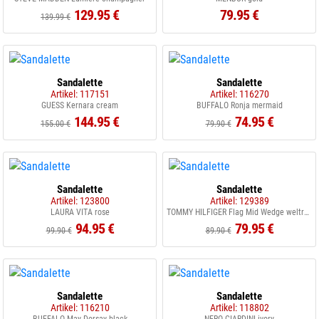
129.95 €
79.95 €
139.99 €
Sandalette
Sandalette
Artikel: 117151
Artikel: 116270
GUESS Kernara cream
BUFFALO Ronja mermaid
144.95 €
74.95 €
155.00 €
79.90 €
Sandalette
Sandalette
Artikel: 123800
Artikel: 129389
LAURA VITA rose
TOMMY HILFIGER Flag Mid Wedge weltraumblau
94.95 €
79.95 €
99.90 €
89.90 €
Sandalette
Sandalette
Artikel: 116210
Artikel: 118802