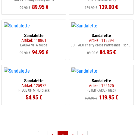
BUFFALO May Dorsay black
NERO GIARDINI ivory
89.95 €
139.00 €
99.90 €
169.90 €
Sandalette
Sandalette
Artikel: 118861
Artikel: 113394
LAURA VITA rouge
BUFFALO cherry cross Partysandal. schwarz
94.95 €
84.95 €
99.90 €
89.90 €
Sandalette
Sandalette
Artikel: 125972
Artikel: 125625
PIECE OF MIND black
PETER KAISER black
54.95 €
119.95 €
139.95 €