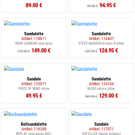
89.00 €
94.95 €
99.00 €
Sandalette
Sandalette
Artikel: 118811
Artikel: 116607
NERO GIARDINI osso grau
STEVE MADDEN Brazen R silber
149.00 €
124.95 €
179.90 €
129.99 €
Sandale
Sandalette
Artikel: 125971
Artikel: 124166
PIECE OF MIND stone
MJUS natura silber
49.95 €
129.00 €
169.95 €
Keilsandalette
Sandale
Artikel: 119288
Artikel: 117971
REPLAY Jess weiss 0061
SOFTCLOX Hanne schwarz