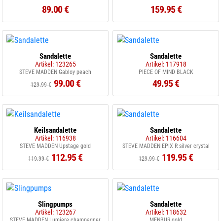
89.00 €
159.95 €
Sandalette
Sandalette
Artikel: 123265
Artikel: 117918
STEVE MADDEN Gabloy peach
PIECE OF MIND BLACK
99.00 €
49.95 €
129.99 €
Keilsandalette
Sandalette
Artikel: 116938
Artikel: 116604
STEVE MADDEN Upstage gold
STEVE MADDEN EPIX R silver crystal
112.95 €
119.95 €
119.99 €
129.99 €
Slingpumps
Sandalette
Artikel: 123267
Artikel: 118632
STEVE MADDEN Lumiere champagner
MENBUR gold