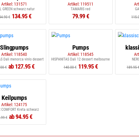
Artikel: 131571
Artikel: 119511
Ar
L GREEN schwarz natur
TAMARIS red
GA
134.95 €
79.99 €
44.90 €
115.
Slingpumps
Pumps
klass
Artikel: 118540
Artikel: 118545
Ar
S Dali menorca vinlo dessert
HISPANITAS Dali 12 dessert melbourne
NERO
ab 127.95 €
119.95 €
.00 €
140.00 €
189.95 
Keilpumps
Artikel: 124175
 COMFORT Kreta schwarz
ab 94.95 €
.99 €