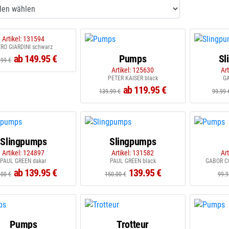
Artikel: 131594
RO GIARDINI schwarz
ab 149.95 €
Pumps
Sl
.99 €
Artikel: 125630
Ar
PETER KAISER black
GA
ab 119.95 €
139.99 €
99.99 
Slingpumps
Slingpumps
Artikel: 124897
Artikel: 131582
Ar
PAUL GREEN dakar
PAUL GREEN black
GABOR CO
ab 139.95 €
139.95 €
.00 €
150.00 €
99.9
Pumps
Trotteur