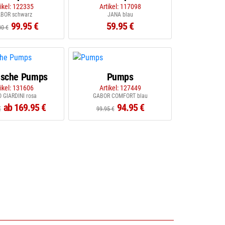
tikel: 122335
Artikel: 117098
BOR schwarz
JANA blau
99.95 €
59.95 €
00 €
ische Pumps
Pumps
tikel: 131606
Artikel: 127449
 GIARDINI rosa
GABOR COMFORT blau
ab 169.95 €
94.95 €
€
99.95 €