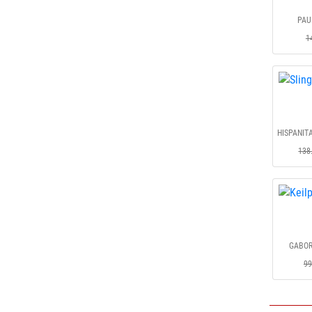
PAU
1
HISPANITA
138
GABOR
99