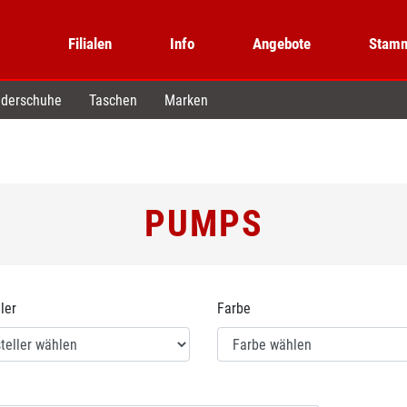
Filialen
Info
Angebote
Stamm
derschuhe
Taschen
Marken
PUMPS
ler
Farbe