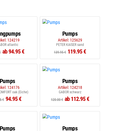
ingpumps
Pumps
tikel: 124219
Artikel: 125629
BOR atlantic
PETER KAISER sand
ab 94.95 €
119.95 €
€
139.95 €
Pumps
Pumps
tikel: 124176
Artikel: 124218
MFORT oak (Eiche)
GABOR schwarz
94.95 €
ab 112.95 €
5 €
120.00 €
Pumps
Pumps