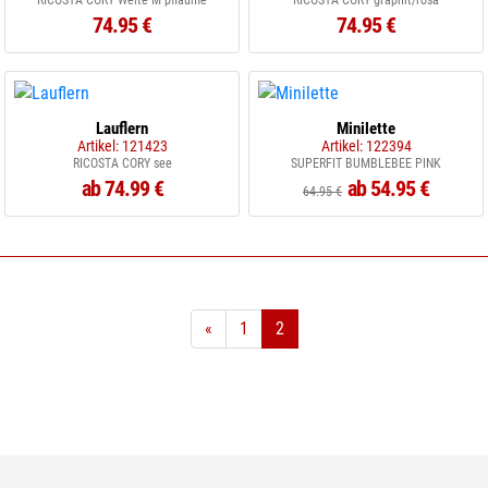
RICOSTA CORY Weite M pflaume
RICOSTA CORY graphit/rosa
74.95 €
74.95 €
Lauflern
Minilette
Artikel: 121423
Artikel: 122394
RICOSTA CORY see
SUPERFIT BUMBLEBEE PINK
ab 74.99 €
ab 54.95 €
64.95 €
«
1
2