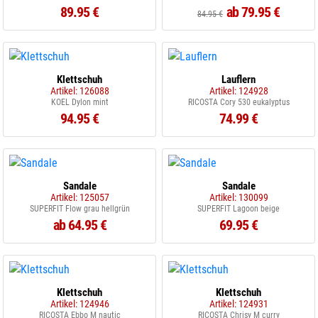
89.95 €
ab 79.95 €
84.95 €
Klettschuh
Lauflern
Artikel: 126088
Artikel: 124928
KOEL Dylon mint
RICOSTA Cory 530 eukalyptus
94.95 €
74.99 €
Sandale
Sandale
Artikel: 125057
Artikel: 130099
SUPERFIT Flow grau hellgrün
SUPERFIT Lagoon beige
ab 64.95 €
69.95 €
Klettschuh
Klettschuh
Artikel: 124946
Artikel: 124931
RICOSTA Ebbo M nautic
RICOSTA Chrisy M curry