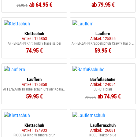
ab 64.95 €
ab 79.95 €
69.95 €
Klettschuh
Lauflern
Artikel: 125853
Artikel: 125855
AFFENZAHN Knit Toddly Hase salbei
AFFENZAHN Krabbelschuh Crawly Hai blau
74.95 €
59.95 €
Lauflern
Barfußschuhe
Artikel: 125858
Artikel: 124054
AFFENZAHN Krabbelschuh Crawly Koala rosa
LURCHI blau
59.95 €
ab 74.95 €
79.95 €
Klettschuh
Lauflernschuh
Artikel: 124933
Artikel: 126081
RICOSTA Kito W tundra grün
KOEL Traktor blue