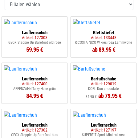
Lauflernschuh
Klettstiefel
Artikel: 127303
Artikel: 133448
GEOX Steppie Up Barefoot old rose
RICOSTA NICO W kies rosa Lammwolle
59.95 €
ab 89.95 €
Lauflernschuh
Barfußschuhe
Artikel: 127400
Artikel: 129019
AFFENZAHN Talky Hase grün
KOEL Don chocolate
84.95 €
ab 79.95 €
84.95 €
Lauflernschuh
Lauflernschuh
Artikel: 127302
Artikel: 127197
GEOX Steppie Up Barefoot blau
SUPERFIT Sport MIni rot rosa