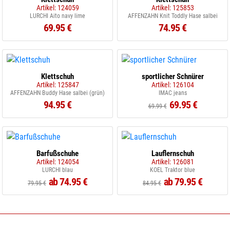
Artikel: 124059
Artikel: 125853
LURCHI Aito navy lime
AFFENZAHN Knit Toddly Hase salbei
69.95 €
74.95 €
Klettschuh
sportlicher Schnürer
Artikel: 125847
Artikel: 126104
AFFENZAHN Buddy Hase salbei (grün)
IMAC jeans
94.95 €
69.95 €
69.99 €
Barfußschuhe
Lauflernschuh
Artikel: 124054
Artikel: 126081
LURCHI blau
KOEL Traktor blue
ab 74.95 €
ab 79.95 €
79.95 €
84.95 €