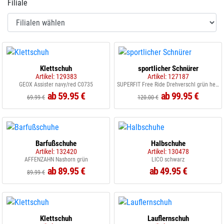
Filiale
Klettschuh
sportlicher Schnürer
Artikel: 129383
Artikel: 127187
GEOX Assister navy/red C0735
SUPERFIT Free Ride Drehverschl grün hellgrün
ab 59.95 €
ab 99.95 €
69.99 €
120.00 €
Barfußschuhe
Halbschuhe
Artikel: 132420
Artikel: 130478
AFFENZAHN Nashorn grün
LICO schwarz
ab 89.95 €
ab 49.95 €
89.99 €
Klettschuh
Lauflernschuh