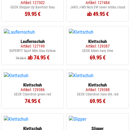
Artikel: 127302
Artikel: 127484
GEOX Steppie Up Barefoot blau
JAKO J-MS Nick EW raven nimbu cloud
59.95 €
ab 49.95 €
Lauflernschuh
Klettschuh
Artikel: 127199
Artikel: 129387
SUPERFIT Sport MIni blau türkise
GEOX Alben navy lime
ab 74.95 €
69.95 €
79.95 €
Klettschuh
Klettschuh
Artikel: 129386
Artikel: 129388
GEOX Ciberdron green red
GEOX Ciberdron navy drk. red
74.95 €
69.95 €
Klettschuh
Slipper