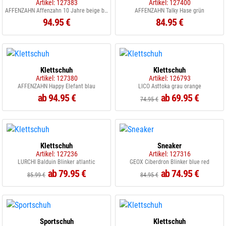
Artikel: 127383
Artikel: 127400
AFFENZAHN Affenzahn 10 Jahre beige bunt
AFFENZAHN Talky Hase grün
94.95 €
84.95 €
Klettschuh
Klettschuh
Artikel: 127380
Artikel: 126793
AFFENZAHN Happy Elefant blau
LICO Asttoka grau orange
ab 94.95 €
ab 69.95 €
74.95 €
Klettschuh
Sneaker
Artikel: 127236
Artikel: 127316
LURCHI Balduin Blinker atlantic
GEOX Ciberdron Blinker blue red
ab 79.95 €
ab 74.95 €
85.99 €
84.95 €
Sportschuh
Klettschuh