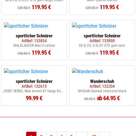
IGI & CO. U.ELOY GTX gum fango chiaro
GANT Cuzmo marine
119.95 €
119.95 €
139.90 €
129.95 €
sportlicher Schnürer
sportlicher Schnürer
Artikel: 133834
Artikel: 133890
WALDLÄUFER Max H carbon
IGI & CO. U.ELOY GTX gum nero
119.95 €
119.95 €
130.00 €
139.90 €
sportlicher Schnürer
Wanderschuh
Artikel: 132615
Artikel: 132204
JOSEF SEIBEL New Anvers 87 fango Kombi
SKOGAN Sumaat charcoral black
99.99 €
ab 64.95 €
89.99 €