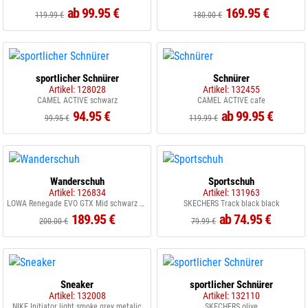
ab 99.95 €
169.95 €
119.99 €
180.00 €
sportlicher Schnürer
Schnürer
Artikel: 128028
Artikel: 132455
CAMEL ACTIVE schwarz
CAMEL ACTIVE cafe
94.95 €
ab 99.95 €
99.95 €
119.99 €
Wanderschuh
Sportschuh
Artikel: 126834
Artikel: 131963
LOWA Renegade EVO GTX Mid schwarz graphit
SKECHERS Track black black
189.95 €
ab 74.95 €
200.00 €
79.99 €
Sneaker
sportlicher Schnürer
Artikel: 132008
Artikel: 132110
NIKE Initiator light smoke grey metalic
SKECHERS olive