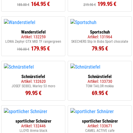
164.95 €
199.95 €
185.00 €
219.90 €
Wanderstiefel
Sportschuh
Artikel: 132259
Artikel: 131964
LOWA Zephyr GTX MID TF rangergreen
SKECHERS Slip In Bobs Sport chocolate
179.95 €
79.95 €
190.00 €
Schnürstiefel
Schnürstiefel
Artikel: 132620
Artikel: 133730
JOSEF SEIBEL Marley 53 moro
TOM TAILOR mokka
99.95 €
69.95 €
sportlicher Schnürer
sportlicher Schnürer
Artikel: 132446
Artikel: 133671
LLOYD Arena black
CAMEL ACTIVE cafe