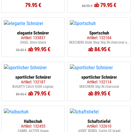
79.95 €
ab 79.95 €
84.95 €
elegante Schnürer
Sportschuh
Artikel: 133837
Artikel: 132104
DIGEL Silvio black
SKECHERS Glide Step Slip IN charcoral orange
ab 99.95 €
ab 84.95 €
99.99 €
sportlicher Schnürer
sportlicher Schnürer
Artikel: 132187
Artikel: 132114
BUGATTI Catch 6300 cognac
SKECHERS Slip IN charcoral
ab 79.95 €
ab 89.95 €
89.95 €
Halbschuh
Schaftstiefel
Artikel: 132455
Artikel: 132610
CAMEL ACTIVE braun
JOSEF SEIBEL Curtis 52 brasil