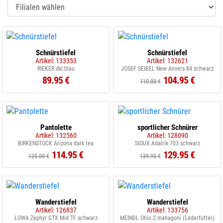
Schnürstiefel
Schnürstiefel
Artikel: 133353
Artikel: 132621
RIEKER dkl.blau
JOSEF SEIBEL New Anvers 84 schwarz
89.95 €
104.95 €
110.00 €
Pantolette
sportlicher Schnürer
Artikel: 132560
Artikel: 128090
BIRKENSTOCK Arizona dark tea
SIOUX Adalrik 703 schwarz
114.95 €
129.95 €
125.00 €
139.95 €
Wanderstiefel
Wanderstiefel
Artikel: 126837
Artikel: 133756
LOWA Zephyr GTX Mid TF schwarz
MEINDL Ohio 2 mahagoni (Lederfutter)