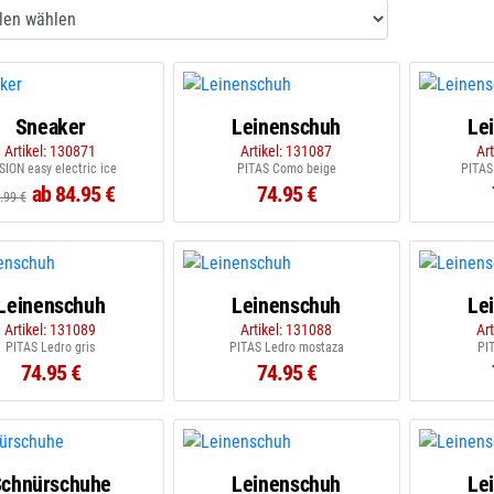
Sneaker
Leinenschuh
Le
Artikel: 130871
Artikel: 131087
Ar
SION easy electric ice
PITAS Como beige
PITAS
ab 84.95 €
74.95 €
.99 €
Leinenschuh
Leinenschuh
Le
Artikel: 131089
Artikel: 131088
Ar
PITAS Ledro gris
PITAS Ledro mostaza
PI
74.95 €
74.95 €
chnürschuhe
Leinenschuh
Le