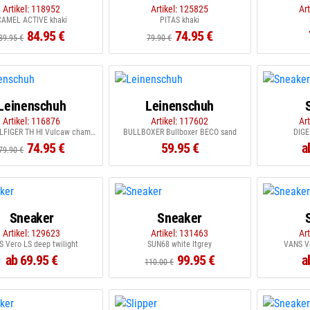
Artikel: 118952
Artikel: 125825
Ar
CAMEL ACTIVE khaki
PITAS khaki
84.95 €
74.95 €
89.95 €
79.90 €
Leinenschuh
Leinenschuh
Artikel: 116876
Artikel: 117602
Ar
TOMMY HILFIGER TH HI Vulcaw chamberry desert sky
BULLBOXER Bullboxer BECO sand
DIGE
74.95 €
59.95 €
a
79.90 €
Sneaker
Sneaker
Artikel: 129623
Artikel: 131463
Ar
 Vero LS deep twilight
SUN68 white ltgrey
VANS Ve
ab 69.95 €
99.95 €
a
110.00 €