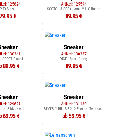
tikel: 125824
Artikel: 125594
PITAS azul
SCOTCH & SODA Izomi M11C linnen
79.95 €
89.95 €
Sneaker
Sneaker
tikel: 130341
Artikel: 130337
L SPORTIF sand
DIGEL Sportif navy
b 89.95 €
89.95 €
Sneaker
Sneaker
tikel: 129621
Artikel: 131130
ro LS black white
BEVERLY HILLS POLO Preston Twill deep white
b 69.95 €
ab 59.95 €