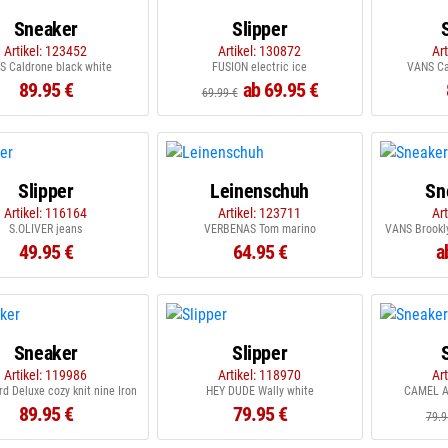
Sneaker
Slipper
Artikel: 123452
Artikel: 130872
Ar
S Caldrone black white
FUSION electric ice
VANS Ca
89.95 €
ab 69.95 €
69.99 €
Slipper
Leinenschuh
Sn
Artikel: 116164
Artikel: 123711
Ar
S.OLIVER jeans
VERBENAS Tom marino
VANS Brookl
49.95 €
64.95 €
a
Sneaker
Slipper
Artikel: 119986
Artikel: 118970
Ar
d Deluxe cozy knit nine Iron
HEY DUDE Wally white
CAMEL A
89.95 €
79.95 €
79.9