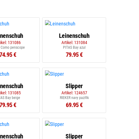
inenschuh
Leinenschuh
tikel: 131086
Artikel: 131084
 Como penscope
PITAS Bay azul
74.95 €
79.95 €
inenschuh
Slipper
tikel: 131085
Artikel: 124657
TAS Bay beige
RIEKER navy pazifik
79.95 €
69.95 €
inenschuh
Slipper