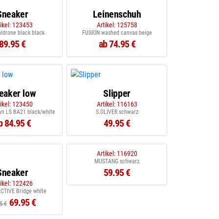
Sneaker
Leinenschuh
tikel: 123453
Artikel: 125758
ldrone black black
FUSION washed canvas beige
89.95 €
ab 74.95 €
eaker low
Slipper
tikel: 123450
Artikel: 116163
yn LS BA21 black/white
S.OLIVER schwarz
b 84.95 €
49.95 €
Artikel: 116920
MUSTANG schwarz
Sneaker
59.95 €
tikel: 122426
CTIVE Bridge white
69.95 €
5 €