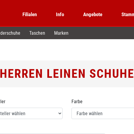
Filialen
Info
Angebote
Stamm
derschuhe
Taschen
Marken
HERREN LEINEN SCHUH
ler
Farbe