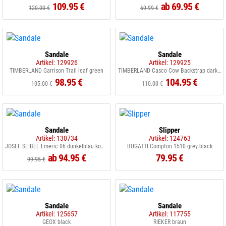
109.95 €
ab 69.95 €
120.00 €
69.99 €
Sandale
Sandale
Artikel: 129926
Artikel: 129925
TIMBERLAND Garrison Trail leaf green
TIMBERLAND Casco Cow Backstrap dark brown
98.95 €
104.95 €
105.00 €
110.00 €
Sandale
Slipper
Artikel: 130734
Artikel: 124763
JOSEF SEIBEL Emeric 06 dunkelblau kombi
BUGATTI Compton 1510 grey black
ab 94.95 €
79.95 €
99.95 €
Sandale
Sandale
Artikel: 125657
Artikel: 117755
GEOX black
RIEKER braun