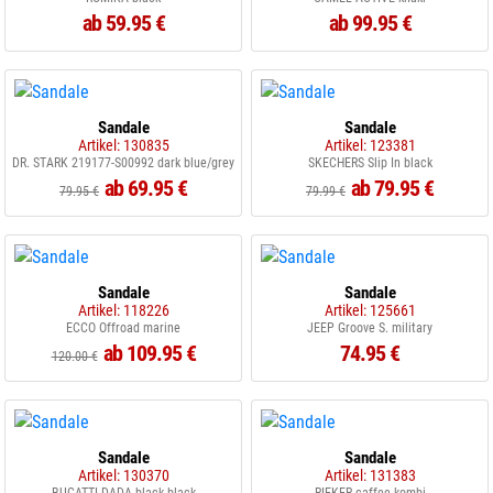
ab 59.95 €
ab 99.95 €
Sandale
Sandale
Artikel: 130835
Artikel: 123381
DR. STARK 219177-S00992 dark blue/grey
SKECHERS Slip In black
ab 69.95 €
ab 79.95 €
79.95 €
79.99 €
Sandale
Sandale
Artikel: 118226
Artikel: 125661
ECCO Offroad marine
JEEP Groove S. military
ab 109.95 €
74.95 €
120.00 €
Sandale
Sandale
Artikel: 130370
Artikel: 131383