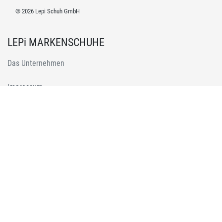
© 2026 Lepi Schuh GmbH
LEPi MARKENSCHUHE
Das Unternehmen
Impressum
Datenschutz
Kontakt
* durchgestrichene Preise sind ehemalige Preise von Lepi Schuh GmbH