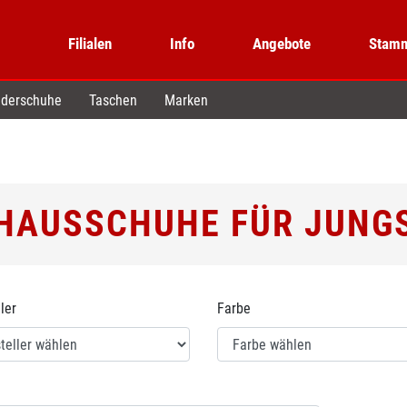
Filialen
Info
Angebote
Stamm
derschuhe
Taschen
Marken
HAUSSCHUHE FÜR JUNG
ler
Farbe