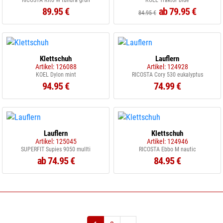
RICOSTA Kito W tundra grün
KOEL Traktor blue
89.95 €
ab 79.95 €
84.95 €
Klettschuh
Lauflern
Artikel: 126088
Artikel: 124928
KOEL Dylon mint
RICOSTA Cory 530 eukalyptus
94.95 €
74.99 €
Lauflern
Klettschuh
Artikel: 125045
Artikel: 124946
SUPERFIT Supies 9050 mullti
RICOSTA Ebbo M nautic
ab 74.95 €
84.95 €