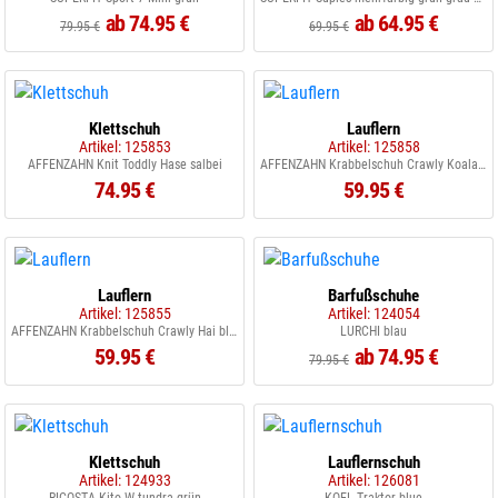
ab 74.95 €
ab 64.95 €
79.95 €
69.95 €
Klettschuh
Lauflern
Artikel: 125853
Artikel: 125858
AFFENZAHN Knit Toddly Hase salbei
AFFENZAHN Krabbelschuh Crawly Koala rosa
74.95 €
59.95 €
Lauflern
Barfußschuhe
Artikel: 125855
Artikel: 124054
AFFENZAHN Krabbelschuh Crawly Hai blau
LURCHI blau
59.95 €
ab 74.95 €
79.95 €
Klettschuh
Lauflernschuh
Artikel: 124933
Artikel: 126081