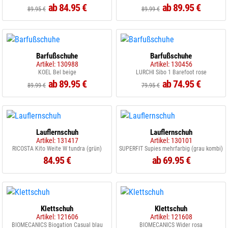
ab 84.95 €
ab 89.95 €
89.95 €
89.99 €
Barfußschuhe
Barfußschuhe
Artikel: 130988
Artikel: 130456
KOEL Bel beige
LURCHI Sibo 1 Barefoot rose
ab 89.95 €
ab 74.95 €
89.99 €
79.95 €
Lauflernschuh
Lauflernschuh
Artikel: 131417
Artikel: 130101
RICOSTA Kito Weite W tundra (grün)
SUPERFIT Supies mehrfarbig (grau kombi)
84.95 €
ab 69.95 €
Klettschuh
Klettschuh
Artikel: 121606
Artikel: 121608
BIOMECANICS Biogation Casual blau
BIOMECANICS Wider rosa