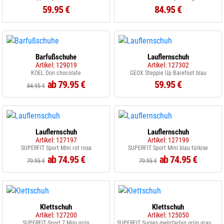
59.95 €
84.95 €
Barfußschuhe
Lauflernschuh
Artikel: 129019
Artikel: 127302
KOEL Don chocolate
GEOX Steppie Up Barefoot blau
ab 79.95 €
59.95 €
84.95 €
Lauflernschuh
Lauflernschuh
Artikel: 127197
Artikel: 127199
SUPERFIT Sport MIni rot rosa
SUPERFIT Sport MIni blau türkise
ab 74.95 €
ab 74.95 €
79.95 €
79.95 €
Klettschuh
Klettschuh
Artikel: 127200
Artikel: 125050
SUPERFIT Sport 7 Mini grün
SUPERFIT Supies mehrfarbig grün grau blau