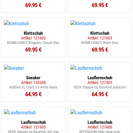
69.95 €
69.95 €
Klettschuh
Klettschuh
Artikel: 121602
Artikel: 121603
BIOMECANICS Biogateo Casual blau
BIOMECANICS Wider blau
69.95 €
69.95 €
Sneaker
Lauflernschuh
Artikel: 130348
Artikel: 127305
ADIDAS VL Court 3.0 white black
GEOX Steppie Up Barefoot pistachio
64.95 €
64.95 €
Lauflernschuh
Lauflernschuh
Artikel: 127303
Artikel: 127400
GEOX Steppie Up Barefoot old rose
AFFENZAHN Talky Hase grün