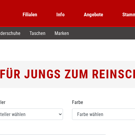
Filialen
Info
Angebote
Stamm
derschuhe
Taschen
Marken
 FÜR JUNGS ZUM REINS
ler
Farbe