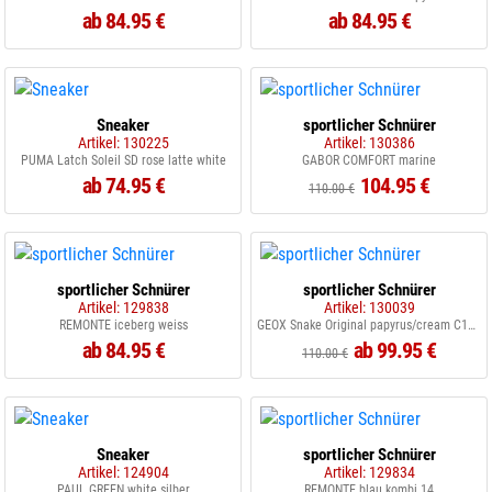
ab 84.95 €
ab 84.95 €
Sneaker
sportlicher Schnürer
Artikel: 130225
Artikel: 130386
PUMA Latch Soleil SD rose latte white
GABOR COMFORT marine
ab 74.95 €
104.95 €
110.00 €
sportlicher Schnürer
sportlicher Schnürer
Artikel: 129838
Artikel: 130039
REMONTE iceberg weiss
GEOX Snake Original papyrus/cream C1S5K
ab 84.95 €
ab 99.95 €
110.00 €
Sneaker
sportlicher Schnürer
Artikel: 124904
Artikel: 129834
PAUL GREEN white silber
REMONTE blau kombi 14