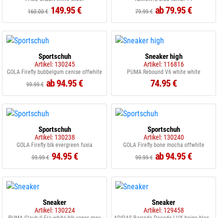
149.95 €
ab 79.95 €
160.00 €
79.99 €
Sportschuh
Sneaker high
Artikel: 130245
Artikel: 116816
GOLA Firefly bubbelgum cenise offwhite
PUMA Rebound V6 white white
ab 94.95 €
74.95 €
99.99 €
Sportschuh
Sportschuh
Artikel: 130238
Artikel: 130240
GOLA Firefly blk evergreen fuxia
GOLA Firefly bone mocha offwhite
94.95 €
ab 94.95 €
99.99 €
99.99 €
Sneaker
Sneaker
Artikel: 130224
Artikel: 129458