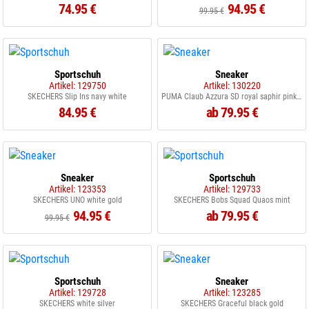
74.95 €
94.95 €
99.95 €
Sportschuh
Sneaker
Artikel: 129750
Artikel: 130220
SKECHERS Slip Ins navy white
PUMA Claub Azzura SD royal saphir pink shimmer
84.95 €
ab 79.95 €
Sneaker
Sportschuh
Artikel: 123353
Artikel: 129733
SKECHERS UNO white gold
SKECHERS Bobs Squad Quaos mint
94.95 €
ab 79.95 €
99.95 €
Sportschuh
Sneaker
Artikel: 129728
Artikel: 123285
SKECHERS white silver
SKECHERS Graceful black gold