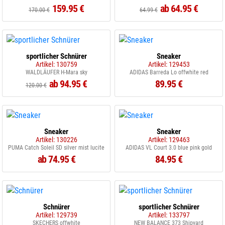
159.95 €
ab 64.95 €
170.00 €
64.99 €
sportlicher Schnürer
Sneaker
Artikel: 130759
Artikel: 129453
WALDLÄUFER H-Mara sky
ADIDAS Barreda Lo offwhite red
ab 94.95 €
89.95 €
120.00 €
Sneaker
Sneaker
Artikel: 130226
Artikel: 129463
PUMA Catch Soleil SD silver mist lucite
ADIDAS VL Court 3.0 blue pink gold
ab 74.95 €
84.95 €
Schnürer
sportlicher Schnürer
Artikel: 129739
Artikel: 133797
SKECHERS offwhite
NEW BALANCE 373 Shipyard