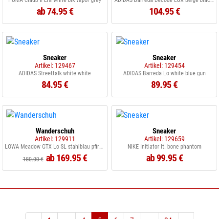
PUMA Claub II Era white blk vapor grey
ADIDAS Barreda Decode LUX beige black gun
ab 74.95 €
104.95 €
Sneaker
Sneaker
Artikel: 129467
Artikel: 129454
ADIDAS Streettalk white white
ADIDAS Barreda Lo white blue gun
84.95 €
89.95 €
Wanderschuh
Sneaker
Artikel: 129911
Artikel: 129659
LOWA Meadow GTX Lo SL stahlblau pfirsich
NIKE Initiator lt. bone phantom
ab 169.95 €
ab 99.95 €
180.00 €