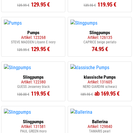
129.95 €
119.95 €
139.99 €
139.95 €
Pumps
Slingpumps
Artikel: 123268
Artikel: 126135
STEVE MADDEN Lilyann E ivory
CAPRICE beige perlato
129.95 €
74.95 €
139.99 €
Slingpumps
klassische Pumps
Artikel: 122380
Artikel: 131605
GUESS Jesseney black
NERO GIARDINI schwarz
119.95 €
ab 169.95 €
130.00 €
189.95 €
Slingpumps
Ballerina
Artikel: 131581
Artikel: 129840
PAUL GREEN moro
TAMARIS pearl