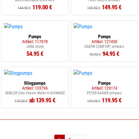
MJUS Michaela 8324 nero
PAUL GREEN schwarz
119.00 €
149.95 €
144.90 €
159.90 €
Pumps
Pumps
Artikel: 117078
Artikel: 127450
JANA stone
GABOR COMFORT schwarz
54.95 €
94.95 €
99.95 €
Slingpumps
Pumps
Artikel: 133796
Artikel: 129174
SEMLER Cleo Chevro Weite H SCHWARZ
PETER KAISER schwarz
ab 139.95 €
119.95 €
170.00 €
139.95 €