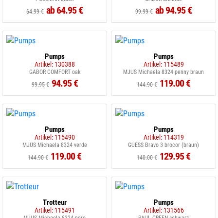
ab 64.95 €
ab 94.95 €
64.99 €
99.99 €
Pumps
Pumps
Artikel: 130388
Artikel: 115489
GABOR COMFORT oak
MJUS Michaela 8324 penny braun
94.95 €
119.00 €
99.95 €
144.90 €
Pumps
Pumps
Artikel: 115490
Artikel: 114319
MJUS Michaela 8324 verde
GUESS Bravo 3 brocor (braun)
119.00 €
129.95 €
144.90 €
140.00 €
Trotteur
Pumps
Artikel: 115491
Artikel: 131566