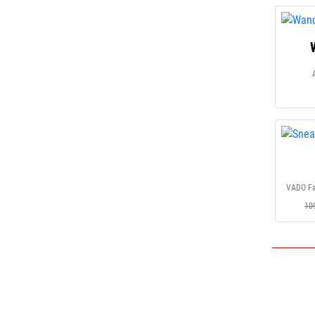
VADO Fa
10