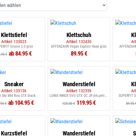
Klettstiefel
Klettschuh
K
Artikel: 133023
Artikel: 132430
Ar
ERFIT Groovy 2.0 grün
AFFENZAHN Vegan Explory Hase grün
AFFENZAHN
ab 84.95 €
89.95 €
.95 €
Sneaker
Wanderstiefel
K
Artikel: 133136
Artikel: 132359
Ar
 Sky MId Boa GTX black
LOWA INNOX EVO GTX QC JR drk.petrol flame
SUPERFIT Su
ab 104.95 €
119.95 €
.95 €
125.00 €
89.95 
Kurzstiefel
Wanderstiefel
S