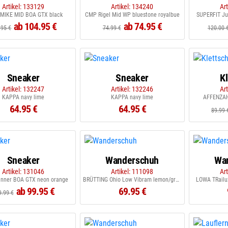
Artikel: 133129
Artikel: 134240
Ar
MIKE MID BOA GTX black
CMP Rigel Mid WP bluestone royalbue
SUPERFIT Jup
ab 104.95 €
ab 74.95 €
.95 €
74.99 €
120.00 
Sneaker
Sneaker
K
Artikel: 132247
Artikel: 132246
Ar
KAPPA navy lime
KAPPA navy lime
AFFENZAH
64.95 €
64.95 €
89.99 
Sneaker
Wanderschuh
Wa
Artikel: 131046
Artikel: 111098
Ar
nner BOA GTX neon orange
BRÜTTING Ohio Low Vibram lemon/grau/blau
LOWA TRailux
ab 99.95 €
69.95 €
9.99 €