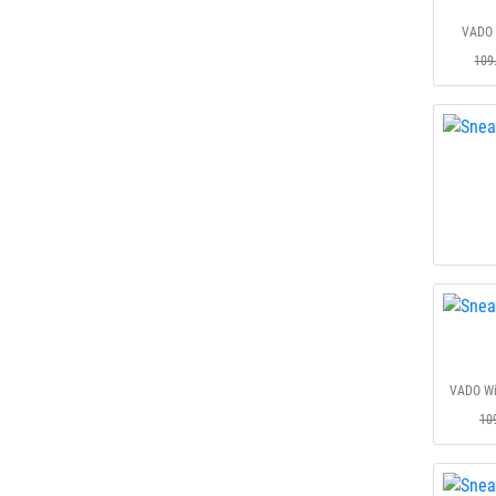
VADO 
109
VADO Wi
10