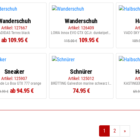
Wanderschuh
Wanderschuh
H
Artikel: 127667
Artikel: 126409
Ar
ADIDAS Terrex black
LOWA Innox EVO GTX QCJr. dunkelpetrol flame
VADO SKY 
ab 109.95 €
109.95 €
115.00 €
109.
Sneaker
Schnürer
H
Artikel: 125907
Artikel: 125012
Ar
de Lo Boa GTX 777 orange
BRÜTTING Galveston marine schwarz lemon
KASTINGER
ab 94.95 €
74.95 €
9.99 €
69.9
1
2
»