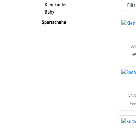
Kleinkinder
Baby
Sportschuhe
SUP
89
VADO
109