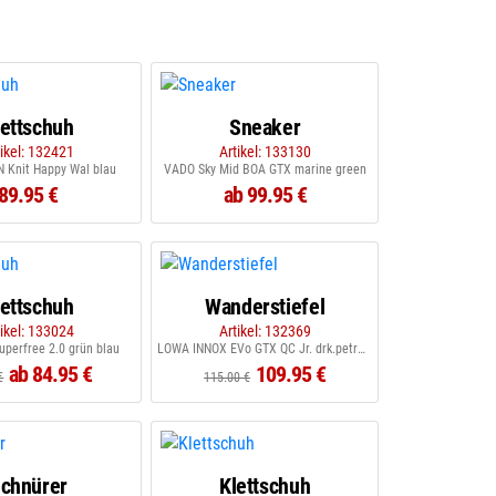
lettschuh
Sneaker
tikel: 132421
Artikel: 133130
 Knit Happy Wal blau
VADO Sky Mid BOA GTX marine green
89.95 €
ab 99.95 €
lettschuh
Wanderstiefel
tikel: 133024
Artikel: 132369
perfree 2.0 grün blau
LOWA INNOX EVo GTX QC Jr. drk.petrol flame
ab 84.95 €
109.95 €
€
115.00 €
chnürer
Klettschuh