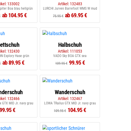
tikel: 133002
Artikel: 132483
iter Boa blau hellgrün
LURCHI Jurven Barrefoot WMS W mud
ab 104.95 €
ab 69.95 €
€
75.95 €
lettschuh
Halbschuh
tikel: 132430
Artikel: 111053
N Explory Hase grün
VADO Sky BOA GTX sea
ab 89.95 €
99.95 €
€
109.95 €
nderschuh
Wanderschuh
tikel: 132466
Artikel: 132467
 GTX MID Jr. navy grau
LOWA TRailux GTX MID Jr. navy grau
99.95 €
104.95 €
109.95 €