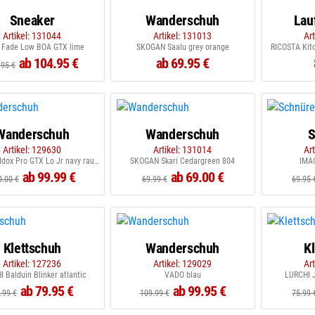
Sneaker
Wanderschuh
Lau
Artikel: 131044
Artikel: 131013
Ar
 Fade Low BOA GTX lime
SKOGAN Saalu grey orange
RICOSTA Kito
ab 104.95 €
ab 69.95 €
.95 €
Wanderschuh
Wanderschuh
S
Artikel: 129630
Artikel: 131014
Ar
LOWA Maddox Pro GTX Lo Jr navy rauchblau
SKOGAN Skari Cedargreen 804
IMAC
ab 99.99 €
ab 69.00 €
0.00 €
69.99 €
69.95 
Klettschuh
Wanderschuh
K
Artikel: 127236
Artikel: 129029
Ar
 Balduin Blinker atlantic
VADO blau
LURCHI J
ab 79.95 €
ab 99.95 €
.99 €
109.99 €
75.99 