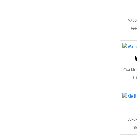
VADO
109
11
LURCHI
85