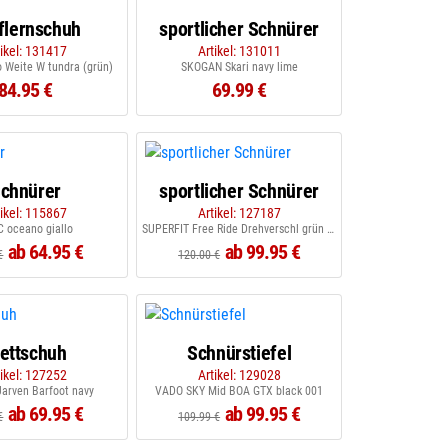
flernschuh
sportlicher Schnürer
tikel: 131417
Artikel: 131011
 Weite W tundra (grün)
SKOGAN Skari navy lime
84.95 €
69.99 €
chnürer
sportlicher Schnürer
tikel: 115867
Artikel: 127187
 oceano giallo
SUPERFIT Free Ride Drehverschl grün hellgrün
ab 64.95 €
ab 99.95 €
€
120.00 €
lettschuh
Schnürstiefel
tikel: 127252
Artikel: 129028
arven Barfoot navy
VADO SKY Mid BOA GTX black 001
ab 69.95 €
ab 99.95 €
€
109.99 €