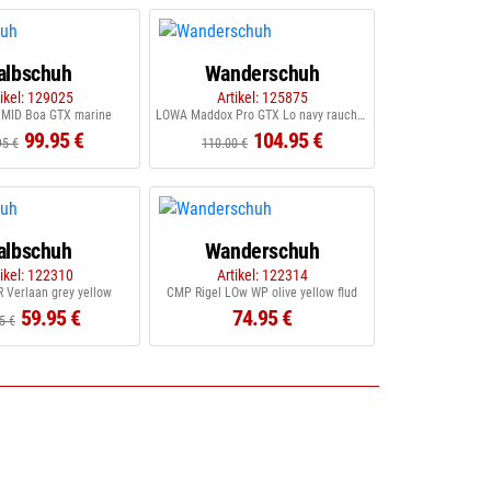
albschuh
Wanderschuh
tikel: 129025
Artikel: 125875
MID Boa GTX marine
LOWA Maddox Pro GTX Lo navy rauchblau
99.95 €
104.95 €
95 €
110.00 €
albschuh
Wanderschuh
tikel: 122310
Artikel: 122314
 Verlaan grey yellow
CMP Rigel LOw WP olive yellow flud
59.95 €
74.95 €
5 €