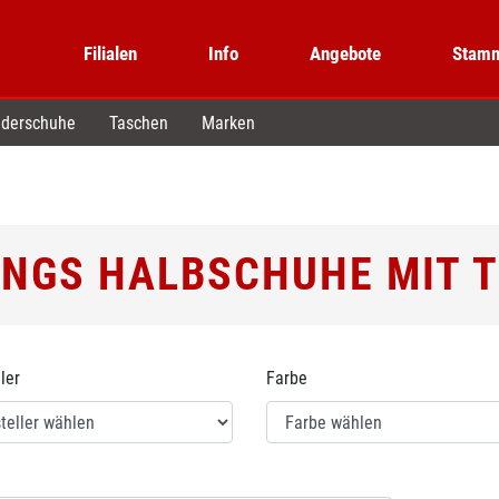
Filialen
Info
Angebote
Stamm
derschuhe
Taschen
Marken
NGS HALBSCHUHE MIT 
ler
Farbe