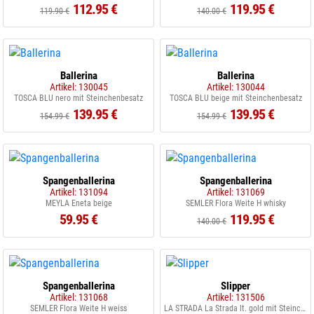
112.95 €
119.95 €
119.90 €
140.00 €
Ballerina
Ballerina
Artikel: 130045
Artikel: 130044
TOSCA BLU nero mit Steinchenbesatz
TOSCA BLU beige mit Steinchenbesatz
139.95 €
139.95 €
154.99 €
154.99 €
Spangenballerina
Spangenballerina
Artikel: 131094
Artikel: 131069
MEYLA Eneta beige
SEMLER Flora Weite H whisky
59.95 €
119.95 €
140.00 €
Spangenballerina
Slipper
Artikel: 131068
Artikel: 131506
SEMLER Flora Weite H weiss
LA STRADA La Strada lt. gold mit Steinchen