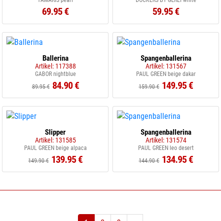
TAMARIS pearl
DOCKERS BY GERLI white
69.95 €
59.95 €
Ballerina
Spangenballerina
Artikel: 117388
Artikel: 131567
GABOR nightblue
PAUL GREEN beige dakar
84.90 €
149.95 €
89.95 €
159.90 €
Slipper
Spangenballerina
Artikel: 131585
Artikel: 131574
PAUL GREEN beige alpaca
PAUL GREEN leo desert
139.95 €
134.95 €
149.90 €
144.90 €