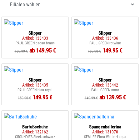
Slipper
Slipper
Artikel: 133433
Artikel: 133436
PAUL GREEN cacao braun
PAUL GREEN rotwine
ab 149.95 €
149.95 €
159.99 €
159.90 €
Slipper
Slipper
Artikel: 133435
Artikel: 133442
PAUL GREEN blau royal
PAUL GREEN moro
149.95 €
ab 139.95 €
159.90 €
149.99 €
Barfußschuhe
Spangenballerina
Artikel: 132162
Artikel: 131070
GROUNDIES Sleek schwarz
SEMLER Flora Weite H aqua