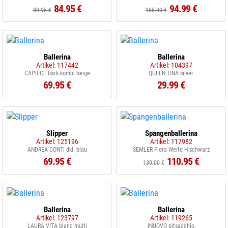
84.95 €
94.99 €
89.95 €
105.00 €
Ballerina
Ballerina
Artikel: 117442
Artikel: 104397
CAPRICE bark kombi beige
QUEEN TINA silver
69.95 €
29.99 €
Slipper
Spangenballerina
Artikel: 125196
Artikel: 117982
ANDREA CONTI dkl. blau
SEMLER Flora Weite H schwarz
69.95 €
110.95 €
130.00 €
Ballerina
Ballerina
Artikel: 123797
Artikel: 119265
LAURA VITA blanc multi
INUOVO pitsacchio