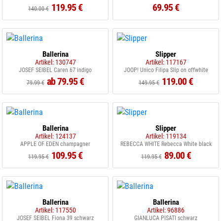
119.95 €
69.95 €
140.00 €
Ballerina
Slipper
Artikel: 130747
Artikel: 117167
JOSEF SEIBEL Caren 67 indigo
JOOP! Unico Filipa Slip on offwhite
ab 79.95 €
119.00 €
79.99 €
149.95 €
Ballerina
Slipper
Artikel: 124137
Artikel: 119134
APPLE OF EDEN champagner
REBECCA WHITE Rebecca White black
109.95 €
89.00 €
119.95 €
119.95 €
Ballerina
Ballerina
Artikel: 117550
Artikel: 96886
JOSEF SEIBEL Fiona 39 schwarz
GIANLUCA PISATI schwarz