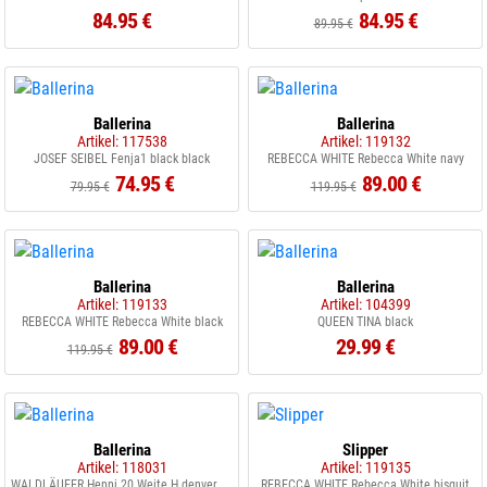
84.95 €
84.95 €
89.95 €
Ballerina
Ballerina
Artikel: 117538
Artikel: 119132
JOSEF SEIBEL Fenja1 black black
REBECCA WHITE Rebecca White navy
74.95 €
89.00 €
79.95 €
119.95 €
Ballerina
Ballerina
Artikel: 119133
Artikel: 104399
REBECCA WHITE Rebecca White black
QUEEN TINA black
89.00 €
29.99 €
119.95 €
Ballerina
Slipper
Artikel: 118031
Artikel: 119135
WALDLÄUFER Henni 20 Weite H denver pietra
REBECCA WHITE Rebecca White bisquit