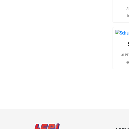
A
1
ALPE
1