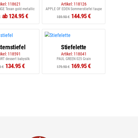
tikel: 118621
Artikel: 118126
E Texan gold metallic
APPLE OF EDEN Sommerstiefel taupe
ab 124.95 €
144.95 €
€
159.90 €
ternstiefel
Stiefelette
tikel: 118591
Artikel: 118041
RT dessert babysilk
PAUL GREEN 025 Grain
134.95 €
169.95 €
0 €
179.90 €