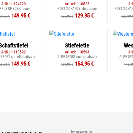
Artikel: 124129
Artikel: 118623
Ar
PPLE OF EDEN taupe
POST XCHANGE Mint beige
POST XCHANG
149.95 €
129.95 €
69.95 €
135.00 €
129.99 
Schaftstiefel
Stiefelette
Wes
Artikel: 118592
Artikel: 118594
Ar
 SPORT camello babysilk
ALPE SPORT cuero babysilk
ALPE SPO
149.95 €
154.95 €
65.00 €
169.95 €
145.0
Impressum