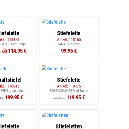
iefelette
Stiefelette
tikel: 118473
Artikel: 118165
HANGE Mint taupe
TAMARIS bronze
ab 114.95 €
99.95 €
€
aftstiefel
Stiefelette
tikel: 118043
Artikel: 118475
REEN grain beige
POST XCHANGE Mint taupe
199.95 €
119.95 €
0 €
129.90 €
iefelette
Stiefeletten