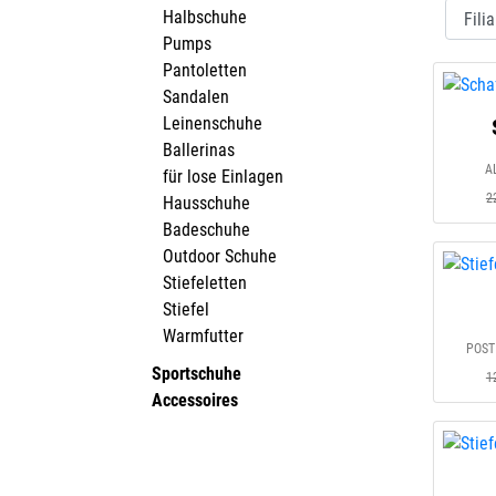
Halbschuhe
Pumps
Pantoletten
Sandalen
Leinenschuhe
Ballerinas
A
für lose Einlagen
2
Hausschuhe
Badeschuhe
Outdoor Schuhe
Stiefeletten
Stiefel
Warmfutter
POST
Sportschuhe
1
Accessoires