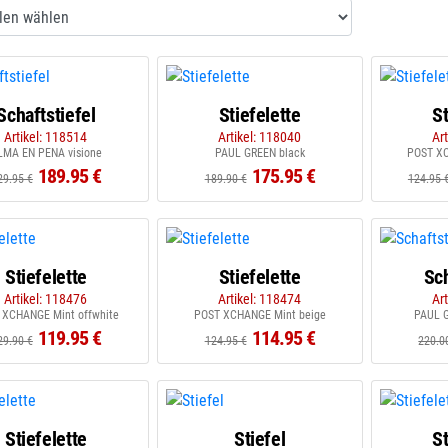
Schaftstiefel
Stiefelette
St
Artikel: 118514
Artikel: 118040
Ar
LMA EN PENA visione
PAUL GREEN black
POST XC
189.95 €
175.95 €
29.95 €
189.90 €
124.95 
Stiefelette
Stiefelette
Sch
Artikel: 118476
Artikel: 118474
Ar
 XCHANGE Mint offwhite
POST XCHANGE Mint beige
PAUL G
119.95 €
114.95 €
29.90 €
124.95 €
220.0
Stiefelette
Stiefel
St