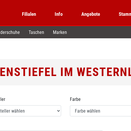
Filialen
Info
Angebote
Stamm
derschuhe
Taschen
Marken
ENSTIEFEL IM WESTERN
ler
Farbe