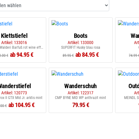
Klettstiefel
Boots
Wa
Artikel: 133016
Artikel: 133000
Ar
SUPERFIT Walderi Barfuß rot wine effekt
SUPERFIT Husky blau rosa
ab 94.95 €
ab 84.95 €
0.00 €
89.95 €
74.99 
Wanderstiefel
Wanderschuh
Outd
Artikel: 120773
Artikel: 122317
Ar
ox II GTX MId Jr. arktis mint
CMP BYNE MID WP anthrazit mint
MEINDL S
ab 104.95 €
79.95 €
.00 €