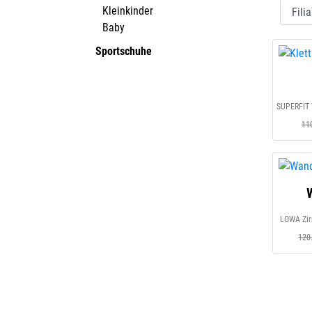
Kleinkinder
Baby
Sportschuhe
11
LOWA Zirr
120