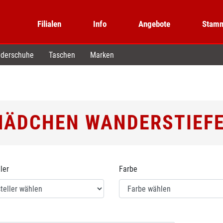
Filialen
Info
Angebote
Stamm
derschuhe
Taschen
Marken
ÄDCHEN WANDERSTIEF
ler
Farbe