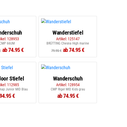
nderschuh
Wanderstiefel
tikel: 128953
Artikel: 125147
CMP 66UM
BRÜTTING Chesna High marine
ab 74.95 €
ab 74.95 €
€
79.95 €
oor Stiefel
Wanderschuh
tikel: 112985
Artikel: 128954
nap Junior MID Blau
CMP Rigel MID Kids grau
94.95 €
ab 74.95 €