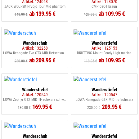
Artikel: 124068
Artikel: 128070
JACK WOLFSKIN Vojo Tour Mid phantom
CMP 08QT braun
ab 139.95 €
ab 109.95 €
149.99 €
129.99 €
Wanderschuh
Wanderstiefel
Artikel: 132258
Artikel: 125153
LOWA Renegade Evo GTX MID tiefschwarz 0998
BRÜTTING Mount Brady High marine
ab 209.95 €
ab 109.95 €
230.00 €
119.95 €
Wanderstiefel
Wanderstiefel
Artikel: 120549
Artikel: 120547
LOWA Zephyr GTX MID TF schwarz schwarz
LOWA Renegade GTX MID tiefschwarz
169.95 €
209.95 €
180.00 €
230.00 €
Wanderschuh
Wanderstiefel