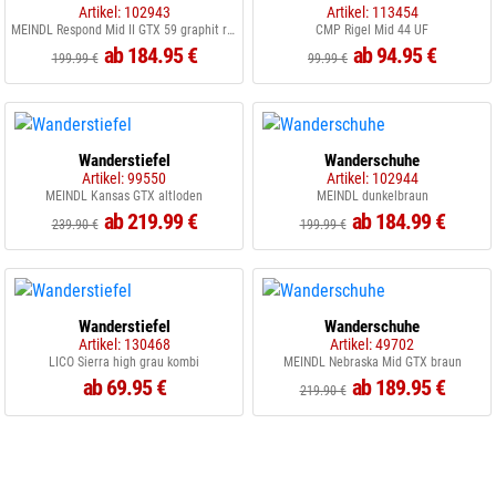
Artikel: 102943
Artikel: 113454
MEINDL Respond Mid II GTX 59 graphit rot
CMP Rigel Mid 44 UF
ab 184.95 €
ab 94.95 €
199.99 €
99.99 €
Wanderstiefel
Wanderschuhe
Artikel: 99550
Artikel: 102944
MEINDL Kansas GTX altloden
MEINDL dunkelbraun
ab 219.99 €
ab 184.99 €
239.90 €
199.99 €
Wanderstiefel
Wanderschuhe
Artikel: 130468
Artikel: 49702
LICO Sierra high grau kombi
MEINDL Nebraska Mid GTX braun
ab 69.95 €
ab 189.95 €
219.90 €