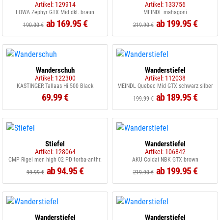
Artikel: 129914
Artikel: 133756
LOWA Zephyr GTX Mid dkl. braun
MEINDL mahagoni
ab 169.95 €
ab 199.95 €
190.00 €
219.90 €
Wanderschuh
Wanderstiefel
Artikel: 122300
Artikel: 112038
KASTINGER Tallaas Hi 500 Black
MEINDL Quebec Mid GTX schwarz silber
69.99 €
ab 189.95 €
199.99 €
Stiefel
Wanderstiefel
Artikel: 128064
Artikel: 106842
CMP Rigel men high 02 PD torba-anthr.
AKU Coldai NBK GTX brown
ab 94.95 €
ab 199.95 €
99.99 €
219.90 €
Wanderstiefel
Wanderstiefel