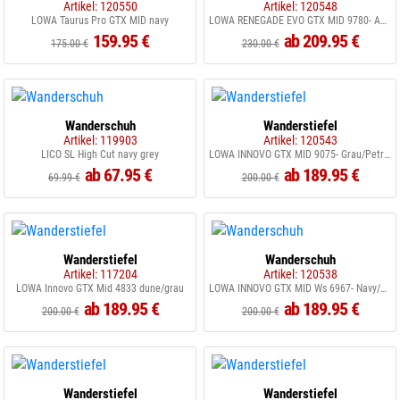
Artikel: 120550
Artikel: 120548
LOWA Taurus Pro GTX MID navy
LOWA RENEGADE EVO GTX MID 9780- Anthraz./Stahlblau
159.95 €
ab 209.95 €
175.00 €
230.00 €
Wanderschuh
Wanderstiefel
Artikel: 119903
Artikel: 120543
LICO SL High Cut navy grey
LOWA INNOVO GTX MID 9075- Grau/Petrol
ab 67.95 €
ab 189.95 €
69.99 €
200.00 €
Wanderstiefel
Wanderschuh
Artikel: 117204
Artikel: 120538
LOWA Innovo GTX Mid 4833 dune/grau
LOWA INNOVO GTX MID Ws 6967- Navy/Arktis
ab 189.95 €
ab 189.95 €
200.00 €
200.00 €
Wanderstiefel
Wanderstiefel