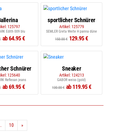
allerina
sportlicher Schnürer
tikel: 125797
Artikel: 125779
ARK Edith 009 blu
SEMLER Greta Weite H panna düne
ab 64.95 €
129.95 €
€
150.00 €
icher Schnürer
Sneaker
tikel: 125640
Artikel: 124213
RK Reflexan jeans
GABOR weiss (gold)
ab 69.95 €
ab 119.95 €
€
130.00 €
..
10
»