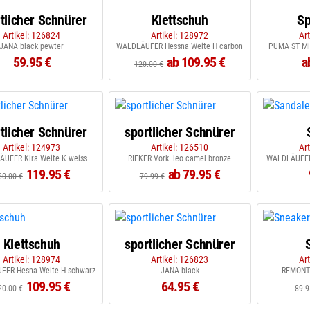
tlicher Schnürer
Klettschuh
Sp
Artikel: 126824
Artikel: 128972
Ar
JANA black pewter
WALDLÄUFER Hessna Weite H carbon
PUMA ST Mil
59.95 €
ab 109.95 €
a
120.00 €
tlicher Schnürer
sportlicher Schnürer
Artikel: 124973
Artikel: 126510
Ar
UFER Kira Weite K weiss
RIEKER Vork. leo camel bronze
WALDLÄUFER 
119.95 €
ab 79.95 €
30.00 €
79.99 €
Klettschuh
sportlicher Schnürer
Artikel: 128974
Artikel: 126823
Ar
ER Hesna Weite H schwarz
JANA black
REMONTE
109.95 €
64.95 €
20.00 €
89.9