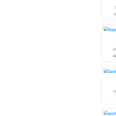
1
AC
69
C