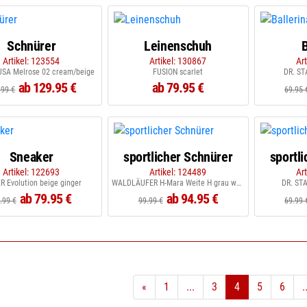
Schnürer
Leinenschuh
B
Artikel: 123554
Artikel: 130867
Ar
SA Melrose 02 cream/beige
FUSION scarlet
DR. ST
ab 129.95 €
ab 79.95 €
.99 €
69.95 
Sneaker
sportlicher Schnürer
sportl
Artikel: 122693
Artikel: 124489
Ar
R Evolution beige ginger
WALDLÄUFER H-Mara Weite H grau weiss grau
DR. STA
ab 79.95 €
ab 94.95 €
.99 €
99.99 €
69.99 
«
1
...
3
4
5
6
.