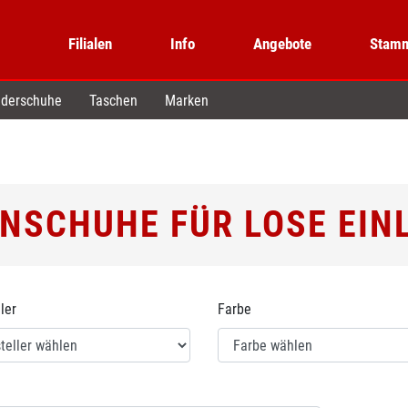
Filialen
Info
Angebote
Stamm
derschuhe
Taschen
Marken
NSCHUHE FÜR LOSE EIN
ler
Farbe