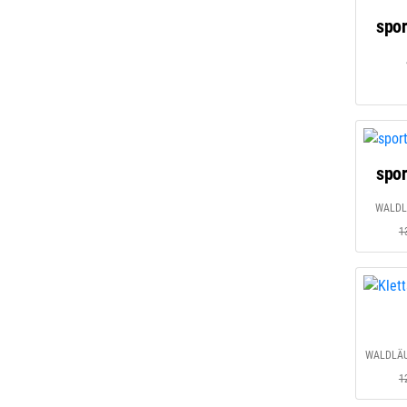
spor
spor
WALDLÄ
1
WALDLÄUF
1