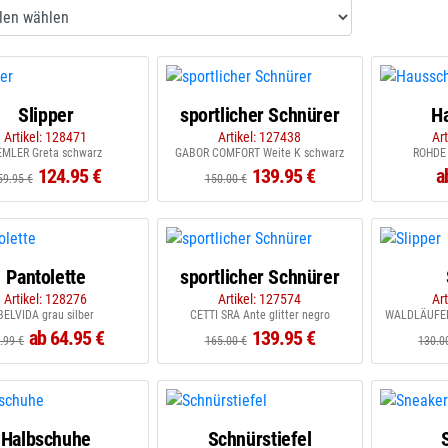
Slipper
sportlicher Schnürer
H
Artikel: 128471
Artikel: 127438
Ar
EMLER Greta schwarz
GABOR COMFORT Weite K schwarz
ROHDE 
124.95 €
139.95 €
a
59.95 €
150.00 €
Pantolette
sportlicher Schnürer
Artikel: 128276
Artikel: 127574
Ar
BELVIDA grau silber
CETTI SRA Ante glitter negro
WALDLÄUFER 
ab 64.95 €
139.95 €
.99 €
165.00 €
130.0
Halbschuhe
Schnürstiefel