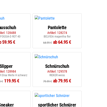
ausschuh
Pantolette
tikel: 128488
Artikel: 128274
FOGGIA-D ROT 40
BELVIDA magentha flor
b 59.95 €
ab 64.95 €
64.99 €
Slipper
Schnürschuh
tikel: 128984
Artikel: 129578
Elisa Weite H schwarz
RIEKER weiss
119.95 €
ab 79.95 €
0 €
79.99 €
Sneaker
sportlicher Schnürer