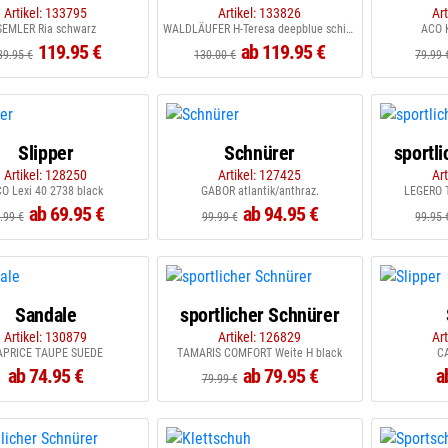
Artikel: 133795
Artikel: 133826
Ar
SEMLER Ria schwarz
WALDLÄUFER H-Teresa deepblue schiefer 021
ACO K
119.95 €
ab 119.95 €
39.95 €
130.00 €
79.99 
Slipper
Schnürer
sportl
Artikel: 128250
Artikel: 127425
Ar
O Lexi 40 2738 black
GABOR atlantik/anthraz.
LEGERO T
ab 69.95 €
ab 94.95 €
.99 €
99.99 €
99.95 
Sandale
sportlicher Schnürer
Artikel: 130879
Artikel: 126829
Ar
APRICE TAUPE SUEDE
TAMARIS COMFORT Weite H black
C
ab 74.95 €
ab 79.95 €
a
79.99 €