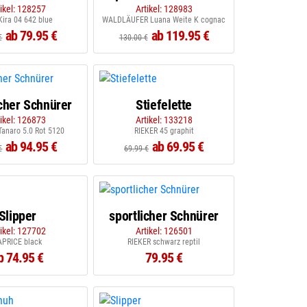
tikel: 128257
Artikel: 128983
ira 04 642 blue
WALDLÄUFER Luana Weite K cognac
ab 79.95 €
ab 119.95 €
€
130.00 €
icher Schnürer
Stiefelette
tikel: 126873
Artikel: 133218
anaro 5.0 Rot 5120
RIEKER 45 graphit
ab 94.95 €
ab 69.95 €
€
69.99 €
Slipper
sportlicher Schnürer
tikel: 127702
Artikel: 126501
APRICE black
RIEKER schwarz reptil
b 74.95 €
79.95 €