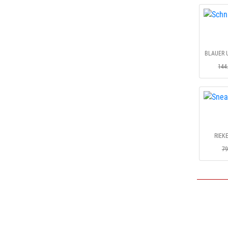
BLAUER U
144
RIEKE
79