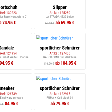
ortschuh
Slipper
tikel: 130223
Artikel: 125280
er Rose ivory/white 01
LA STRADA 4522 beige
b 74.95 €
ab 69.95 €
69.99 €
Sandale
sportlicher Schnürer
tikel: 124954
Artikel: 127436
Heliet Weite H marine
GABOR COMFORT dark blue
94.95 €
ab 104.95 €
119.99 €
Sneaker
sportlicher Schnürer
tikel: 126739
Artikel: 122915
 schwarz schwarz
PUMA X-Cell black 01
84.95 €
ab 79.95 €
5 €