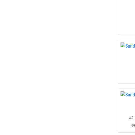
WAL
99