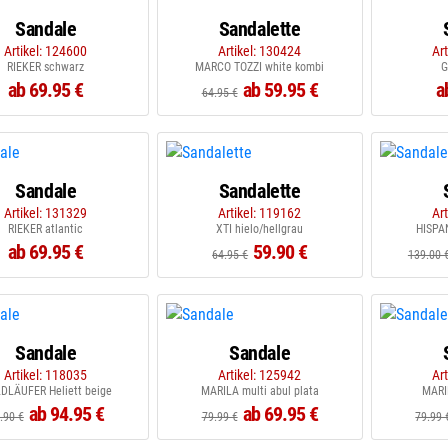
Sandale
Sandalette
Artikel: 124600
Artikel: 130424
Ar
RIEKER schwarz
MARCO TOZZI white kombi
G
ab 69.95 €
ab 59.95 €
a
64.95 €
Sandale
Sandalette
Artikel: 131329
Artikel: 119162
Ar
RIEKER atlantic
XTI hielo/hellgrau
HISPAN
ab 69.95 €
59.90 €
64.95 €
139.00 
Sandale
Sandale
Artikel: 118035
Artikel: 125942
Ar
DLÄUFER Heliett beige
MARILA multi abul plata
MARIL
ab 94.95 €
ab 69.95 €
.90 €
79.99 €
79.99 