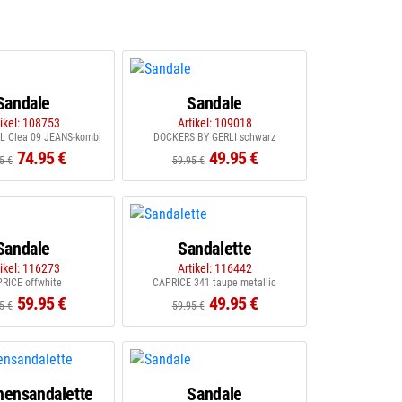
Sandale
Sandale
tikel: 108753
Artikel: 109018
L Clea 09 JEANS-kombi
DOCKERS BY GERLI schwarz
74.95 €
49.95 €
5 €
59.95 €
Sandale
Sandalette
tikel: 116273
Artikel: 116442
RICE offwhite
CAPRICE 341 taupe metallic
59.95 €
49.95 €
5 €
59.95 €
ensandalette
Sandale