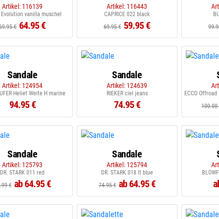
Artikel: 116139
Artikel: 116443
Ar
 Evolution vanilla muschel
CAPRICE 022 black
BU
64.95 €
59.95 €
69.95 €
69.95 €
99.9
Sandale
Sandale
Artikel: 124954
Artikel: 124639
Ar
FER Heliet Weite H marine
RIEKER ciel jeans
94.95 €
74.95 €
100.00
Sandale
Sandale
Artikel: 125793
Artikel: 125794
Ar
DR. STARK 011 red
DR. STARK 018 lt blue
BLOWFI
ab 64.95 €
ab 64.95 €
a
.99 €
74.95 €