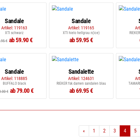
Sandale
Sandale
Artikel: 119163
Artikel: 119165
Ar
XTI schwarz
XTI hielo hellgrau n(ice)
RIEKER
ab 59.90 €
ab 59.95 €
.95 €
Sandale
Sandalette
Artikel: 118885
Artikel: 124631
Ar
BUFFALO black
RIEKER fsk damen sandalen blau
TAMARI
ab 79.00 €
ab 69.95 €
0.00 €
«
1
2
3
4
5