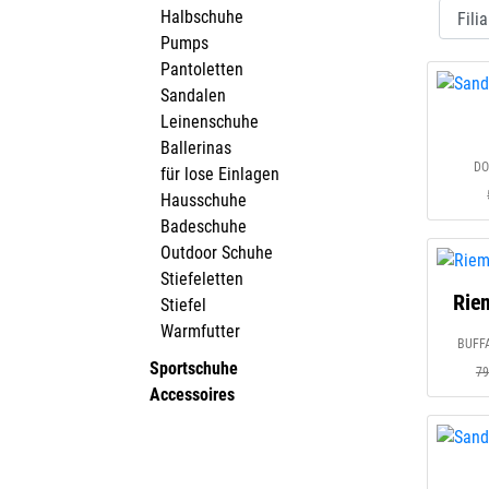
Halbschuhe
Pumps
Pantoletten
Sandalen
Leinenschuhe
Ballerinas
DO
für lose Einlagen
Hausschuhe
Badeschuhe
Outdoor Schuhe
Stiefeletten
Rie
Stiefel
Warmfutter
BUFFA
Sportschuhe
79
Accessoires