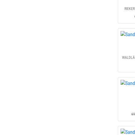
RIEKER
WALDLÄU
69