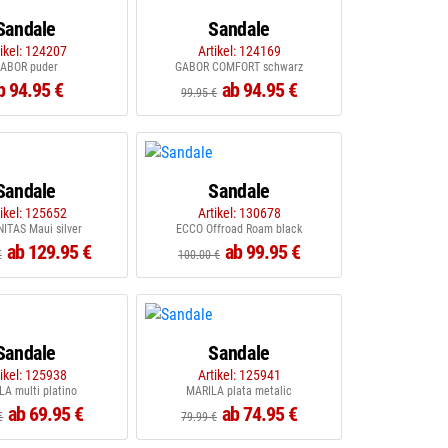
Sandale
Sandale
tikel: 124207
Artikel: 124169
ABOR puder
GABOR COMFORT schwarz
b 94.95 €
ab 94.95 €
99.95 €
Sandale
Sandale
tikel: 125652
Artikel: 130678
ITAS Maui silver
ECCO Offroad Roam black
ab 129.95 €
ab 99.95 €
€
100.00 €
Sandale
Sandale
tikel: 125938
Artikel: 125941
A multi platino
MARILA plata metalic
ab 69.95 €
ab 74.95 €
€
79.99 €