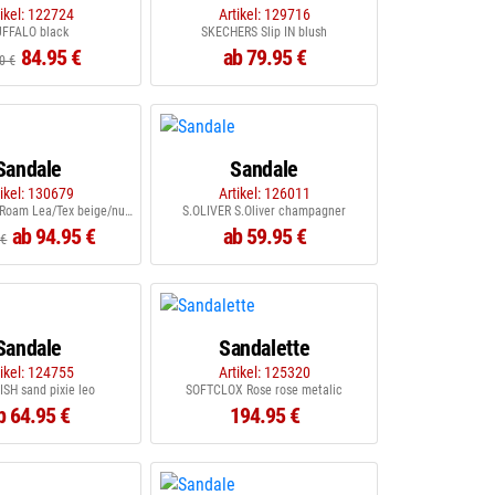
tikel: 122724
Artikel: 129716
FFALO black
SKECHERS Slip IN blush
84.95 €
ab 79.95 €
0 €
Sandale
Sandale
tikel: 130679
Artikel: 126011
ECCO Offroad Roam Lea/Tex beige/nude
S.OLIVER S.Oliver champagner
ab 94.95 €
ab 59.95 €
 €
Sandale
Sandalette
tikel: 124755
Artikel: 125320
SH sand pixie leo
SOFTCLOX Rose rose metalic
b 64.95 €
194.95 €