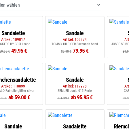
Sandalette
Sandale
Artikel: 109017
Artikel: 109374
Ar
CKERS BY GERLI sand
TOMMY HILFIGER Savannah Sand
JOSEF SEIBE
49.95 €
79.95 €
59.95 €
89.90 €
89.9
mchensandalette
Sandale
Artikel: 118899
Artikel: 117978
Ar
LO Rainelle glitter silver
SEMLER dunja 015 Perle
CAP
ab 59.00 €
ab 95.95 €
.90 €
114.99 €
69.9
Sandale
Sandalette
Riemch