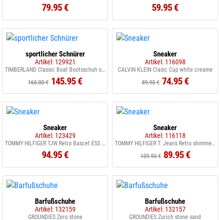
79.95 €
59.95 €
sportlicher Schnürer
Sneaker
Artikel: 129921
Artikel: 116098
TIMBERLAND Classic Boat Bootsschuh olive
CALVIN KLEIN Clasic Cup white creame
145.95 €
74.95 €
160.00 €
89.90 €
Sneaker
Sneaker
Artikel: 123429
Artikel: 116118
TOMMY HILFIGER TJW Retro Bascet ESS sugarplum blue
TOMMY HILFIGER T. Jeans Retro shimmering blue
94.95 €
89.95 €
109.90 €
Barfußschuhe
Barfußschuhe
Artikel: 132159
Artikel: 132157
GROUNDIES Zero stone
GROUNDIES Zurich stone sand