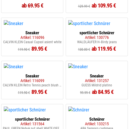
ab 69.95 €
ab 109.95 €
129.99 €
Sneaker
sportlicher Schnürer
Artikel: 116096
Artikel: 130776
CALVIN KLEIN Casual Cupsol asient white
WALDLÄUFER H--Birdy jeans
89.95 €
ab 119.95 €
119.90 €
130.00 €
Sneaker
Sneaker
Artikel: 116099
Artikel: 131257
CALVIN KLEIN Retro Tennis peach blush creme
GUESS Mildrid platino
89.95 €
ab 84.95 €
119.90 €
99.99 €
sportlicher Schnürer
Schnürer
Artikel: 131564
Artikel: 133215
PAUL GREEN Nubuk nut shell WHITE/OFFWHITE
ARA Sapporo cashmere