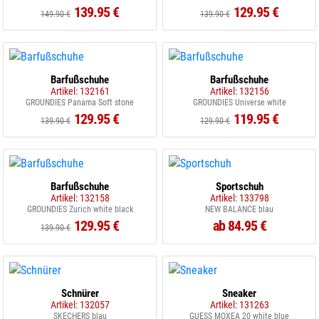
139.95 €
129.95 €
149.90 €
139.90 €
Barfußschuhe
Barfußschuhe
Artikel: 132161
Artikel: 132156
GROUNDIES Panama Soft stone
GROUNDIES Universe white
129.95 €
119.95 €
139.90 €
129.90 €
Barfußschuhe
Sportschuh
Artikel: 132158
Artikel: 133798
GROUNDIES Zurich white black
NEW BALANCE blau
129.95 €
ab 84.95 €
139.90 €
Schnürer
Sneaker
Artikel: 132057
Artikel: 131263
SKECHERS blau
GUESS MOXEA 20 white blue