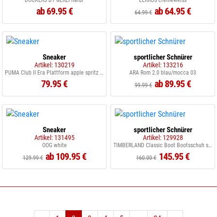
DOCKERS BY GERLI natur
LERROS cremeweiss
ab 69.95 €
ab 64.95 €
64.99 €
Sneaker
sportlicher Schnürer
Artikel: 130219
Artikel: 133216
PUMA Club II Era Plattform apple spritz intense lave
ARA Rom 2.0 blau/mocca 03
79.95 €
ab 89.95 €
99.99 €
Sneaker
sportlicher Schnürer
Artikel: 131495
Artikel: 129928
OOG white
TIMBERLAND Classic Boot Bootsschuh sahara
ab 109.95 €
145.95 €
129.99 €
160.00 €