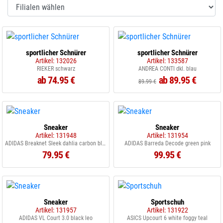
sportlicher Schnürer
sportlicher Schnürer
Artikel: 132026
Artikel: 133587
RIEKER schwarz
ANDREA CONTI dkl. blau
ab 74.95 €
ab 89.95 €
89.99 €
Sneaker
Sneaker
Artikel: 131948
Artikel: 131954
ADIDAS Breaknet Sleek dahlia carbon black
ADIDAS Barreda Decode green pink
79.95 €
99.95 €
Sneaker
Sportschuh
Artikel: 131957
Artikel: 131922
ADIDAS VL Court 3.0 black leo
ASICS Upcourt 6 white foggy teal