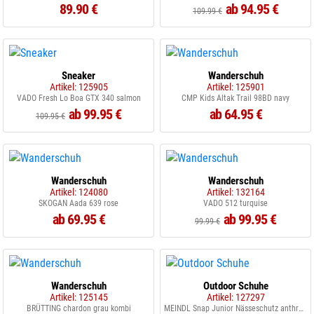
89.90 €
ab 94.95 €
109.99 €
Sneaker
Wanderschuh
Artikel: 125905
Artikel: 125901
VADO Fresh Lo Boa GTX 340 salmon
CMP Kids Altak Trail 98BD navy
ab 99.95 €
ab 64.95 €
109.95 €
Wanderschuh
Wanderschuh
Artikel: 124080
Artikel: 132164
SKOGAN Aada 639 rose
VADO 512 turquise
ab 69.95 €
ab 99.95 €
99.99 €
Wanderschuh
Outdoor Schuhe
Artikel: 125145
Artikel: 127297
BRÜTTING chardon grau kombi
MEINDL Snap Junior Nässeschutz anthrazit/pistazie