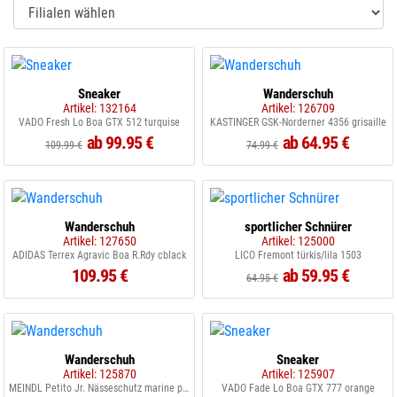
Sneaker
Wanderschuh
Artikel: 132164
Artikel: 126709
VADO Fresh Lo Boa GTX 512 turquise
KASTINGER GSK-Norderner 4356 grisaille
ab 99.95 €
ab 64.95 €
109.99 €
74.99 €
Wanderschuh
sportlicher Schnürer
Artikel: 127650
Artikel: 125000
ADIDAS Terrex Agravic Boa R.Rdy cblack
LICO Fremont türkis/lila 1503
109.95 €
ab 59.95 €
64.95 €
Wanderschuh
Sneaker
Artikel: 125870
Artikel: 125907
MEINDL Petito Jr. Nässeschutz marine pink
VADO Fade Lo Boa GTX 777 orange