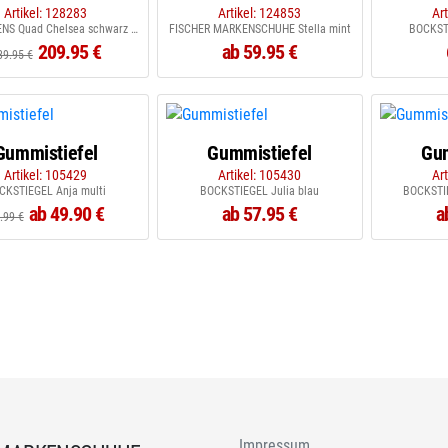
Artikel: 128283
Artikel: 124853
Ar
DR. MARTENS Quad Chelsea schwarz WF
FISCHER MARKENSCHUHE Stella mint
BOCKST
209.95 €
ab 59.95 €
39.95 €
Gummistiefel
Gummistiefel
Gum
Artikel: 105429
Artikel: 105430
Ar
CKSTIEGEL Anja multi
BOCKSTIEGEL Julia blau
BOCKSTI
ab 49.90 €
ab 57.95 €
a
.99 €
Impressum