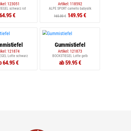
tikel: 123051
Artikel: 118592
IEGEL schwarz rot
ALPE SPORT camello babysilk
64.95 €
149.95 €
165.00 €
mistiefel
Gummistiefel
tikel: 121874
Artikel: 121873
EGEL Lotte schwarz
BOCKSTIEGEL Lotte gelb
b 64.95 €
ab 59.95 €