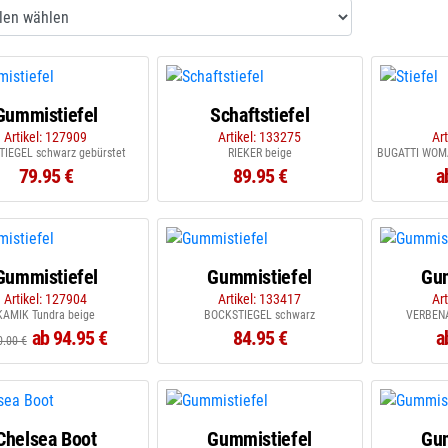
Gummistiefel
Schaftstiefel
Artikel: 127909
Artikel: 133275
Ar
IEGEL schwarz gebürstet
RIEKER beige
BUGATTI WOMA
79.95 €
89.95 €
a
Gummistiefel
Gummistiefel
Gum
Artikel: 127904
Artikel: 133417
Ar
KAMIK Tundra beige
BOCKSTIEGEL schwarz
VERBENA
ab 94.95 €
84.95 €
a
0.00 €
Chelsea Boot
Gummistiefel
Gum