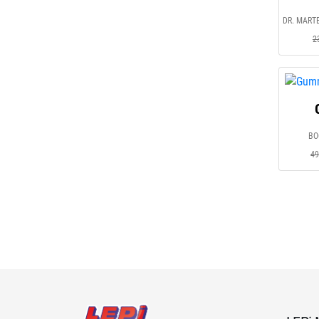
2
BO
49