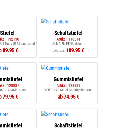
Stiefel
Schaftstiefel
tikel: 132130
Artikel: 118514
N Thery 5353 sand sand
ALMA EN PENA visione
b 89.95 €
189.95 €
229.95 €
mistiefel
Gummistiefel
tikel: 128837
Artikel: 128831
S LUA MATE black
VERBENAS Gaudi Countryside Kaki
b 79.95 €
ab 74.95 €
mistiefel
Schaftstiefel