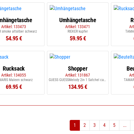
mhängetasche
Umhängetasche
R
Artikel: 133473
Artikel: 133471
Ar
 smoke altsilber schwarz
RIEKER kupfer
TAMAR
54.95 €
59.95 €
Rucksack
Shopper
Be
Artikel: 134055
Artikel: 131867
Ar
MARIS Maleen schwarz
GUESS GUESSMelody 2in 1 Satchel caramel
TAMARI
69.95 €
134.95 €
1
2
3
4
5
...