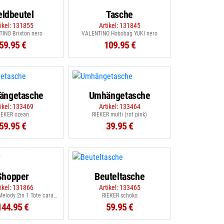
eldbeutel
Tasche
tikel: 131855
Artikel: 131845
INO Brixton nero
VALENTINO Hobobag YUKI nero
59.95 €
109.95 €
ängetasche
Umhängetasche
tikel: 133469
Artikel: 133464
IEKER ozean
RIEKER multi (rot pink)
59.95 €
39.95 €
Shopper
Beuteltasche
tikel: 131866
Artikel: 133465
GUESS Guess Melody 2in 1 Tote caramel
RIEKER schoko
144.95 €
59.95 €