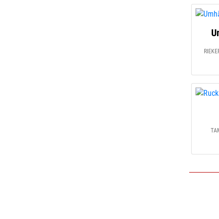
U
RIEKER
TA