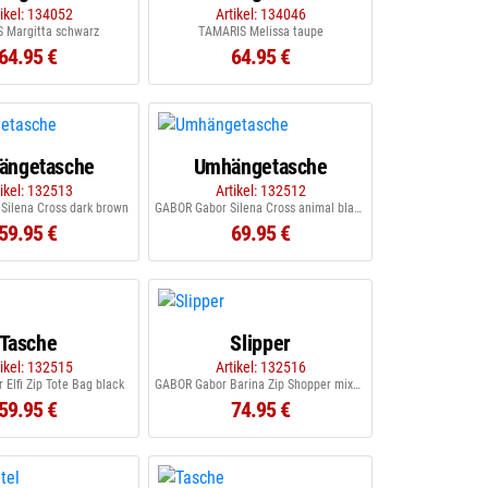
tikel: 134052
Artikel: 134046
 Margitta schwarz
TAMARIS Melissa taupe
64.95 €
64.95 €
ängetasche
Umhängetasche
tikel: 132513
Artikel: 132512
Silena Cross dark brown
GABOR Gabor Silena Cross animal black
59.95 €
69.95 €
Tasche
Slipper
tikel: 132515
Artikel: 132516
Elfi Zip Tote Bag black
GABOR Gabor Barina Zip Shopper mixed black
59.95 €
74.95 €