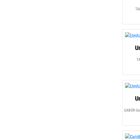
TA
U
T
U