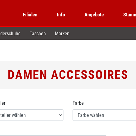
Filialen
Info
Angebote
Stamm
derschuhe
Taschen
Marken
DAMEN ACCESSOIRES
ler
Farbe