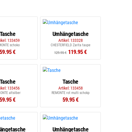
Tasche
Umhängetasche
tikel: 133459
Artikel: 133328
MONTE schoko
CHESTERFIELD Zarita taupe
59.95 €
119.95 €
129.95 €
Tasche
Tasche
tikel: 133456
Artikel: 133458
ONTE altsilber
REMONTE rot multi schokp
59.95 €
59.95 €
ängetasche
Umhängetasche