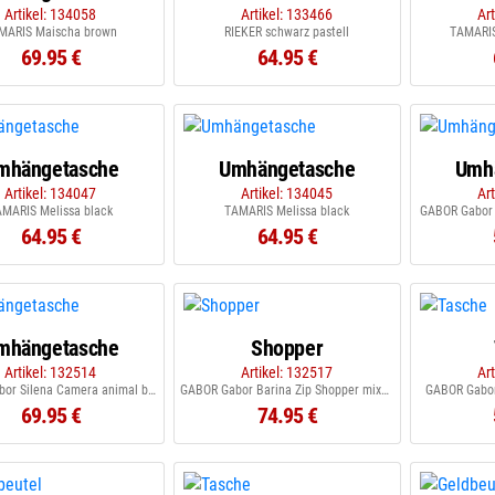
Artikel: 134058
Artikel: 133466
Ar
MARIS Maischa brown
RIEKER schwarz pastell
TAMARIS
69.95 €
64.95 €
mhängetasche
Umhängetasche
Umh
Artikel: 134047
Artikel: 134045
Ar
AMARIS Melissa black
TAMARIS Melissa black
GABOR Gabor 
64.95 €
64.95 €
mhängetasche
Shopper
Artikel: 132514
Artikel: 132517
Ar
GABOR Gabor Silena Camera animal black
GABOR Gabor Barina Zip Shopper mixed brown
GABOR Gabor 
69.95 €
74.95 €