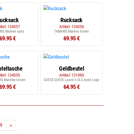
ucksack
Rucksack
tikel: 134057
Artikel: 134056
IS Maleen sand
TAMARIS Maleen brown
69.95 €
69.95 €
uteltasche
Geldbeutel
tikel: 134059
Artikel: 131880
S Mareike brown
GUESS GUESS Laurel II SLG bone Logo
69.95 €
64.95 €
9
»