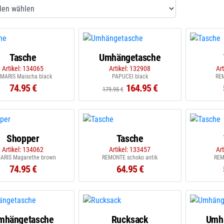
Tasche
Umhängetasche
Artikel: 134065
Artikel: 132908
Ar
MARIS Maischa black
PAPUCEI black
RE
74.95 €
164.95 €
179.95 €
Shopper
Tasche
Artikel: 134062
Artikel: 133457
Ar
ARIS Magarethe brown
REMONTE schoko antik
REM
74.95 €
64.95 €
mhängetasche
Rucksack
Umh