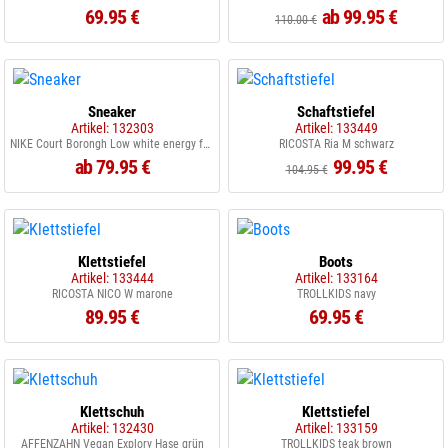
69.95 €
ab 99.95 €
110.00 €
Sneaker
Schaftstiefel
Artikel: 132303
Artikel: 133449
NIKE Court Borongh Low white energy football
RICOSTA Ria M schwarz
ab 79.95 €
99.95 €
104.95 €
Klettstiefel
Boots
Artikel: 133444
Artikel: 133164
RICOSTA NICO W marone
TROLLKIDS navy
89.95 €
69.95 €
Klettschuh
Klettstiefel
Artikel: 132430
Artikel: 133159
AFFENZAHN Vegan Explory Hase grün
TROLLKIDS teak brown