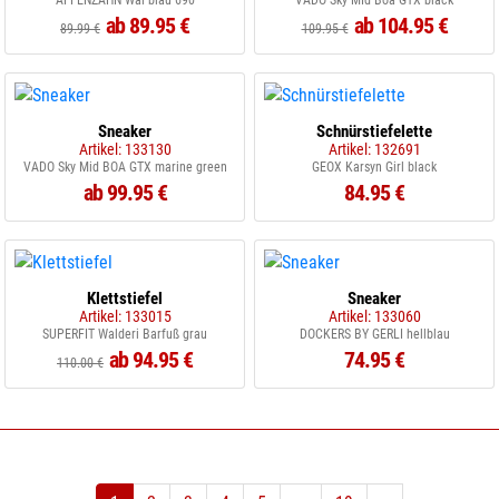
AFFENZAHN Wal blau 690
VADO Sky MId Boa GTX black
ab 89.95 €
ab 104.95 €
89.99 €
109.95 €
Sneaker
Schnürstiefelette
Artikel: 133130
Artikel: 132691
VADO Sky Mid BOA GTX marine green
GEOX Karsyn Girl black
ab 99.95 €
84.95 €
Klettstiefel
Sneaker
Artikel: 133015
Artikel: 133060
SUPERFIT Walderi Barfuß grau
DOCKERS BY GERLI hellblau
ab 94.95 €
74.95 €
110.00 €