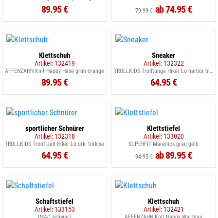
89.95 €
ab 74.95 €
79.99 €
Klettschuh
Sneaker
Artikel: 132419
Artikel: 132322
AFFENZAHN Knit Happy Hase grün orange
TROLLKIDS Trolltunga Hiker Lo harbor blue
89.95 €
64.95 €
sportlicher Schnürer
Klettstiefel
Artikel: 132318
Artikel: 133020
TROLLKIDS Tronf Jell Hiker Lo drk. türkise
SUPERFIT Marenick grau gelb
64.95 €
ab 89.95 €
94.95 €
Schaftstiefel
Klettschuh
Artikel: 133153
Artikel: 132421
IMAC schwarz
AFFENZAHN Knit Happy Wal blau