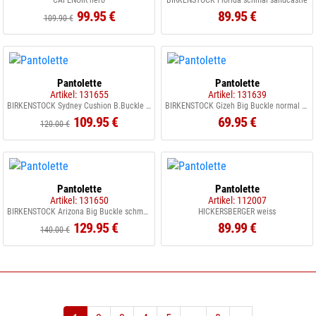
CAFENOIR nero
BIRKENSTOCK Florida schmal sandcastle
99.95 €
89.95 €
109.90 €
Pantolette
Pantolette
Artikel: 131655
Artikel: 131639
BIRKENSTOCK Sydney Cushion B.Buckle S graceful pearlwhite
BIRKENSTOCK Gizeh Big Buckle normal eggshell
109.95 €
69.95 €
120.00 €
Pantolette
Pantolette
Artikel: 131650
Artikel: 112007
BIRKENSTOCK Arizona Big Buckle schmal softpink
HICKERSBERGER weiss
129.95 €
89.99 €
140.00 €