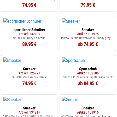
74.95 €
79.95 €
sportlicher Schnürer
Sneaker
Artikel: 132109
Artikel: 131975
SKECHERS Cozy Fit braun
PUMA Shuffle Downtown SD mody grey alpin snow
89.95 €
ab 74.95 €
Sneaker
Sportschuh
Artikel: 126297
Artikel: 132106
SKECHERS charcoral black
SKECHERS Summits Slip IN taupe black
74.95 €
ab 84.95 €
Sneaker
Sneaker
Artikel: 131917
Artikel: 131916
ASICS Gel Exite 11 FOGGY TEAL OCEAN HAZE
ASICS Gel Contend 10 prussianblue neon blue