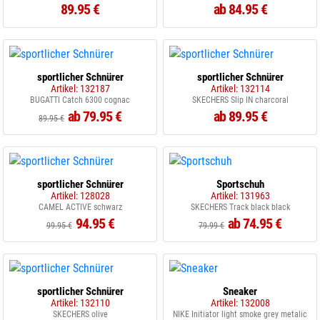
89.95 €
ab 84.95 €
sportlicher Schnürer
sportlicher Schnürer
Artikel: 132187
Artikel: 132114
BUGATTI Catch 6300 cognac
SKECHERS Slip IN charcoral
ab 79.95 €
ab 89.95 €
89.95 €
sportlicher Schnürer
Sportschuh
Artikel: 128028
Artikel: 131963
CAMEL ACTIVE schwarz
SKECHERS Track black black
94.95 €
ab 74.95 €
99.95 €
79.99 €
sportlicher Schnürer
Sneaker
Artikel: 132110
Artikel: 132008
SKECHERS olive
NIKE Initiator light smoke grey metalic