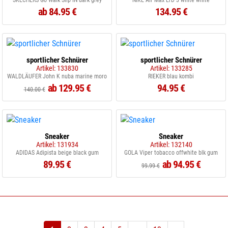
SKECHERS Go Walk Slip IN dark grey
NIKE Air Max LTD 3 white white
ab 84.95 €
134.95 €
sportlicher Schnürer
sportlicher Schnürer
Artikel: 133830
Artikel: 133285
WALDLÄUFER John K nuba marine moro
RIEKER blau kombi
ab 129.95 €
94.95 €
140.00 €
Sneaker
Sneaker
Artikel: 131934
Artikel: 132140
ADIDAS Adipista beige black gum
GOLA Viper tobacco offwhite blk gum
89.95 €
ab 94.95 €
99.99 €