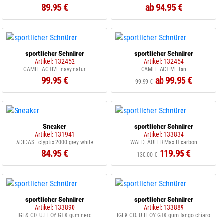
89.95 €
ab 94.95 €
sportlicher Schnürer
sportlicher Schnürer
Artikel: 132452
Artikel: 132454
CAMEL ACTIVE navy natur
CAMEL ACTIVE tan
99.95 €
ab 99.95 €
99.99 €
Sneaker
sportlicher Schnürer
Artikel: 131941
Artikel: 133834
ADIDAS Eclyptix 2000 grey white
WALDLÄUFER Max H carbon
84.95 €
119.95 €
130.00 €
sportlicher Schnürer
sportlicher Schnürer
Artikel: 133890
Artikel: 133889
IGI & CO. U.ELOY GTX gum nero
IGI & CO. U.ELOY GTX gum fango chiaro