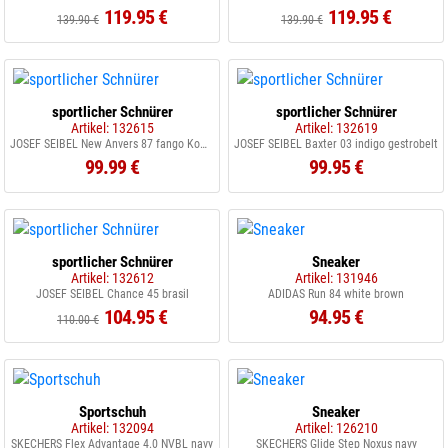
119.95 €
119.95 €
139.90 €
139.90 €
sportlicher Schnürer
sportlicher Schnürer
Artikel: 132615
Artikel: 132619
JOSEF SEIBEL New Anvers 87 fango Kombi
JOSEF SEIBEL Baxter 03 indigo gestrobelt
99.99 €
99.95 €
sportlicher Schnürer
Sneaker
Artikel: 132612
Artikel: 131946
JOSEF SEIBEL Chance 45 brasil
ADIDAS Run 84 white brown
104.95 €
94.95 €
110.00 €
Sportschuh
Sneaker
Artikel: 132094
Artikel: 126210
SKECHERS Flex Advantage 4.0 NVBL navy
SKECHERS Glide Step Noxus navy