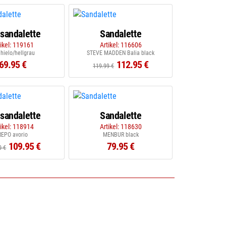
lsandalette
Sandalette
tikel: 119161
Artikel: 116606
 hielo/hellgrau
STEVE MADDEN Balia black
69.95 €
112.95 €
119.99 €
lsandalette
Sandalette
tikel: 118914
Artikel: 118630
REPO avorio
MENBUR black
109.95 €
79.95 €
0 €