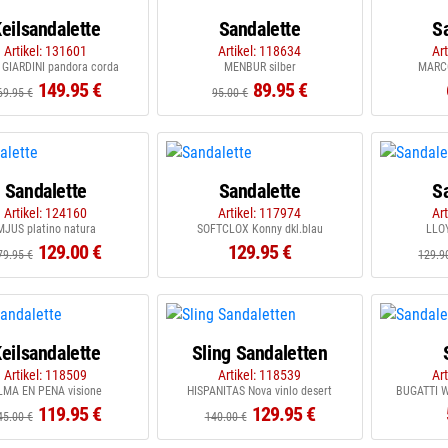
eilsandalette
Sandalette
S
Artikel: 131601
Artikel: 118634
Ar
GIARDINI pandora corda
MENBUR silber
MARCO
149.95 €
89.95 €
69.95 €
95.00 €
Sandalette
Sandalette
S
Artikel: 124160
Artikel: 117974
Ar
MJUS platino natura
SOFTCLOX Konny dkl.blau
LLO
129.00 €
129.95 €
79.95 €
129.9
eilsandalette
Sling Sandaletten
Artikel: 118509
Artikel: 118539
Ar
LMA EN PENA visione
HISPANITAS Nova vinlo desert
BUGATTI 
119.95 €
129.95 €
45.00 €
140.00 €