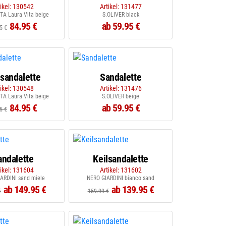
tikel: 130542
Artikel: 131477
TA Laura Vita beige
S.OLIVER black
84.95 €
ab 59.95 €
5 €
lsandalette
Sandalette
tikel: 130548
Artikel: 131476
TA Laura Vita beige
S.OLIVER beige
84.95 €
ab 59.95 €
5 €
andalette
Keilsandalette
tikel: 131604
Artikel: 131602
ARDINI sand miele
NERO GIARDINI bianco sand
ab 149.95 €
ab 139.95 €
€
159.99 €