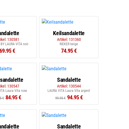
andalette
Keilsandalette
tikel: 130581
Artikel: 131360
 BY LAURA VITA noir
RIEKER beige
69.95 €
74.95 €
lsandalette
Sandalette
tikel: 130547
Artikel: 130544
TA Laura Vita rose
LAURA VITA Laura Vita argent
84.95 €
94.95 €
5 €
99.95 €
andalette
Sandalette