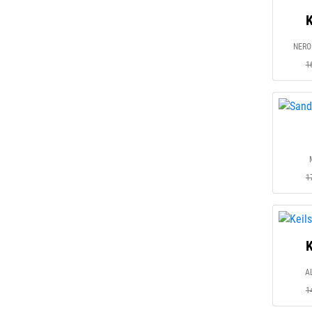
K
NERO 
1
1
K
A
1