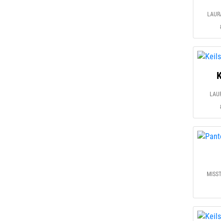
LAURA
K
LAUR
MISST