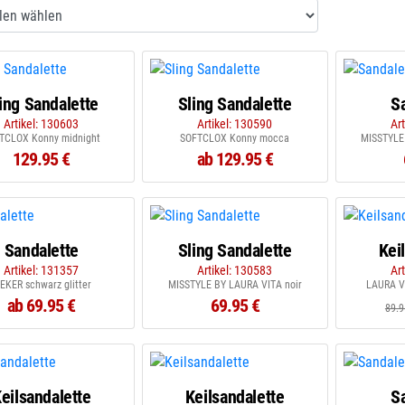
ing Sandalette
Sling Sandalette
S
Artikel: 130603
Artikel: 130590
Ar
TCLOX Konny midnight
SOFTCLOX Konny mocca
MISSTYLE
129.95 €
ab 129.95 €
Sandalette
Sling Sandalette
Kei
Artikel: 131357
Artikel: 130583
Ar
IEKER schwarz glitter
MISSTYLE BY LAURA VITA noir
LAURA VI
ab 69.95 €
69.95 €
89.9
eilsandalette
Keilsandalette
S