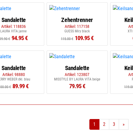
Sandalette
Zehentrenner
Kei
Artikel: 118836
Artikel: 117158
Ar
LAURA VITA janne
GUESS Miry black
XTI
94.95 €
109.95 €
99.90 €
115.00 €
Sandalette
Sandalette
Kei
Artikel: 98880
Artikel: 123807
Ar
ERRY WEBER dkl. blau
MISSTYLE BY LAURA VITA beige
89.99 €
79.95 €
100.00 €
119.0
1
2
3
»