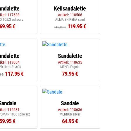
andalette
Keilsandalette
tikel: 117638
Artikel: 118506
 TOZZI schwarz
ALMA EN PENA sand
69.95 €
119.95 €
145.00 €
andalette
Sandalette
tikel: 119004
Artikel: 118635
YD Hero BLACK
MENBUR gold
117.95 €
79.95 €
0 €
Sandale
Sandale
tikel: 116531
Artikel: 118636
WOMAN 1000 schwarz
MENBUR silver
59.95 €
64.95 €