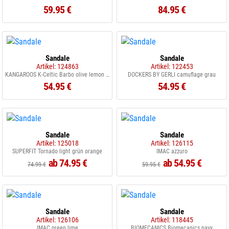
59.95 €
84.95 €
Sandale
Sandale
Artikel: 124863
Artikel: 122453
KANGAROOS K-Celtic Barbo olive lemon chrom
DOCKERS BY GERLI camuflage grau
54.95 €
54.95 €
Sandale
Sandale
Artikel: 125018
Artikel: 126115
SUPERFIT Tornado light grün orange
IMAC azzuro
ab 74.95 €
ab 54.95 €
74.99 €
59.95 €
Sandale
Sandale
Artikel: 126106
Artikel: 118445
IMAC green lime
BIOMECANICS Biomecanics navy