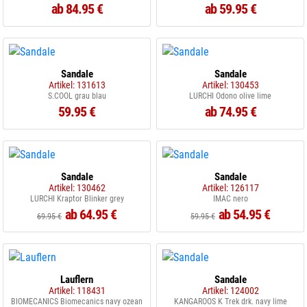
ab 84.95 €
ab 59.95 €
Sandale
Sandale
Artikel: 131613
Artikel: 130453
S.COOL grau blau
LURCHI Odono olive lime
59.95 €
ab 74.95 €
Sandale
Sandale
Artikel: 130462
Artikel: 126117
LURCHI Kraptor Blinker grey
IMAC nero
ab 64.95 €
ab 54.95 €
69.95 €
59.95 €
Lauflern
Sandale
Artikel: 118431
Artikel: 124002
BIOMECANICS Biomecanics navy ozean
KANGAROOS K Trek drk. navy lime