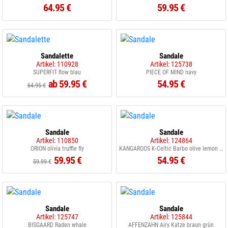
64.95 €
59.95 €
Sandalette
Sandale
Artikel: 110928
Artikel: 125738
SUPERFIT flow blau
PIECE OF MIND navy
ab 59.95 €
54.95 €
64.95 €
Sandale
Sandale
Artikel: 110850
Artikel: 124864
ORION olivia truffle fly
KANGAROOS K-Celtic Barbo olive lemon chrom
59.95 €
54.95 €
59.99 €
Sandale
Sandale
Artikel: 125747
Artikel: 125844
BISGAARD Raden whale
AFFENZAHN Airy Katze braun grün